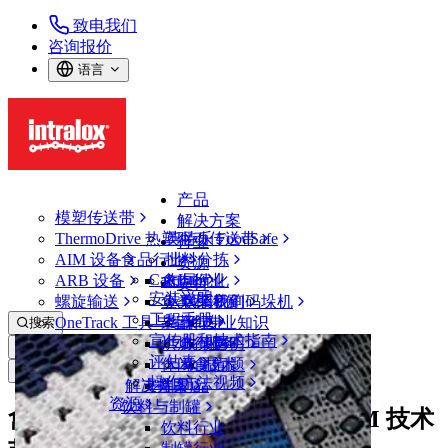
致电我们
咨询报价
语言
产品
模塑传送带
解决方案
ThermoDrive 热塑驱动传送带
英特乐 FoodSafe
行业
AIM 设备
食品行业
批料分拣
资源
CalcLab
ARB 设备
禽肉行业
布局优化
支持
安装说明
螺旋输送
鱼类和海鲜
从包装机到码垛机
联系我们
工程手册
OneTrack 工具与组件
果蔬行业
保证
专业知识
搜索
宣传册和技术指南
烘焙行业
政策声明
服务
打开菜单
评估表
休闲食品
常见问题
技术
新闻&媒体
操作方法视频
解决方案
支持
乳制品
资源
饮料与制罐
禽肉加工商 Avigal 利用英特乐 AIM 技术
饮料行业