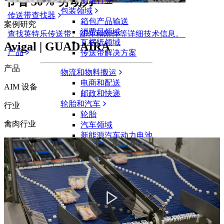
节省 30% 劳动力
制罐行业
包装领域
传送带查找器
箱包产品输送
案例研究
消费品领域
查找英特乐传送带、部件和附件等详细技术信息。
瓦楞纸领域
Avigal | GUADAÍRA
产品
传送带解决方案
产品
物流和物料搬运
电商和配送
AIM 设备
邮政和快递
轮胎和汽车
行业
轮胎
禽肉行业
汽车领域
新能源汽车动力电池
工业
行业概览