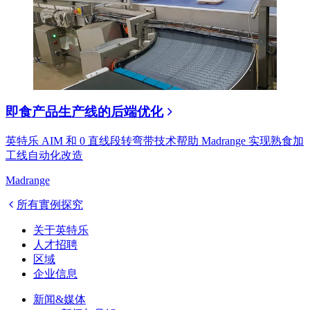
即食产品生产线的后端优化
英特乐 AIM 和 0 直线段转弯带技术帮助 Madrange 实现熟食加
工线自动化改造
Madrange
所有實例探究
关于英特乐
人才招聘
区域
企业信息
新闻&媒体