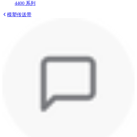
4400 系列
模塑传送带