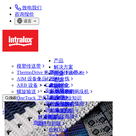
致电我们
咨询报价
语言
产品
模塑传送带
解决方案
ThermoDrive 热塑驱动传送带
英特乐 FoodSafe
行业
AIM 设备
食品行业
批料分拣
资源
CalcLab
ARB 设备
禽肉行业
布局优化
支持
安装说明
螺旋输送
鱼类和海鲜
从包装机到码垛机
联系我们
工程手册
OneTrack 工具与组件
果蔬行业
保证
专业知识
搜索
宣传册和技术指南
烘焙行业
政策声明
服务
打开菜单
评估表
休闲食品
常见问题
技术
传送带查找器
操作方法视频
解决方案
支持
乳制品
资源
传送带查找器
饮料与制罐
模塑传送带
饮料行业
4000 系列