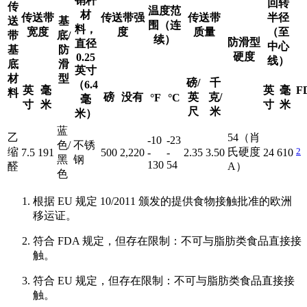
销杆
回转
传
温度范
材
传送带
传送带强
传送带
半径
送
基
围（连
料，
宽度
度
质量
（至
带
底/
续）
防滑型
直径
中心
基
防
硬度
0.25
线）
底
滑
英寸
材
型
磅/
千
（6.4
英
毫
英
毫
F
料
磅
没有
英
克/
°F
°C
毫
寸
米
寸
米
尺
米
米）
蓝
乙
54（肖
-10
-23
色/
不锈
2
缩
氏硬度
7.5
191
500
2,220
-
-
2.35
3.50
24
610
黑
钢
130
54
醛
A）
色
根据 EU 规定 10/2011 颁发的提供食物接触批准的欧洲
移运证。
符合 FDA 规定，但存在限制：不可与脂肪类食品直接接
触。
符合 EU 规定，但存在限制：不可与脂肪类食品直接接
触。