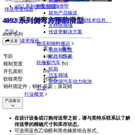
制罐行业
4092 系列侧弯方形防滑型
包装领域
传送带查找器
箱包产品输送
4092 系列侧弯方形防滑型
消费品领域
查找英特乐传送带、部件和附件等详细技术信息。
瓦楞纸领域
产品
传送带解决方案
4000 系列
请求报价
共享
物流和物料搬运
英寸
毫米
电商和配送
节距
1.00
25.4
邮政和快递
轮胎和汽车
模制宽度
7.5
191
轮胎
开孔面积
0%
汽车领域
铰链类型
封闭式
新能源汽车动力电池
销杆固定件；销杆
压装；滚花销
工业
行业概览
产品备注
在设计设备或订购传送带之前，请与英特乐联系以了解
传送带的精确尺寸和库存状态。
可选用蓝色乙缩醛和黑色橡胶组合形式。