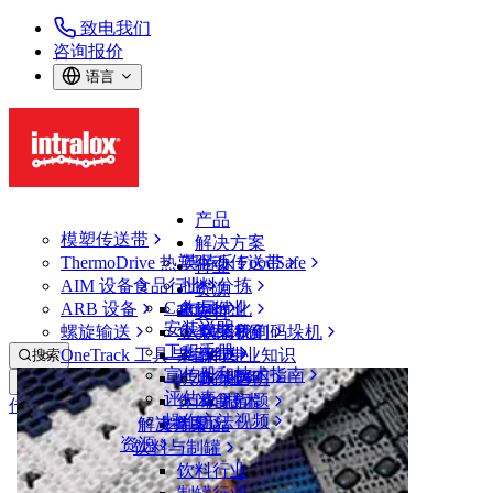
致电我们
咨询报价
语言
产品
模塑传送带
解决方案
ThermoDrive 热塑驱动传送带
英特乐 FoodSafe
行业
AIM 设备
食品行业
批料分拣
资源
CalcLab
ARB 设备
禽肉行业
布局优化
支持
安装说明
螺旋输送
鱼类和海鲜
从包装机到码垛机
联系我们
工程手册
OneTrack 工具与组件
果蔬行业
保证
专业知识
搜索
宣传册和技术指南
烘焙行业
政策声明
服务
打开菜单
评估表
休闲食品
常见问题
技术
传送带查找器
操作方法视频
解决方案
支持
乳制品
资源
传送带查找器
饮料与制罐
模塑传送带
饮料行业
4000 系列