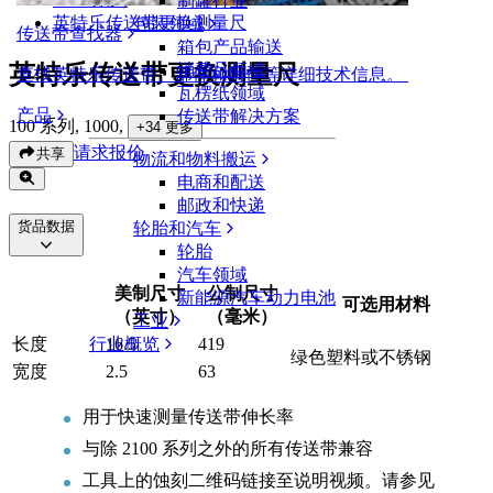
制罐行业
英特乐传送带更换测量尺
包装领域
传送带查找器
箱包产品输送
英特乐传送带更换测量尺
消费品领域
查找英特乐传送带、部件和附件等详细技术信息。
瓦楞纸领域
产品
传送带解决方案
100 系列, 1000
,
+
34
更多
请求报价
共享
物流和物料搬运
电商和配送
邮政和快递
货品数据
轮胎和汽车
轮胎
汽车领域
美制尺寸
公制尺寸
新能源汽车动力电池
可选用材料
（英寸）
（毫米）
工业
行业概览
长度
16.5
419
绿色塑料或不锈钢
宽度
2.5
63
用于快速测量传送带伸长率
与除 2100 系列之外的所有传送带兼容
工具上的蚀刻二维码链接至说明视频。请参见