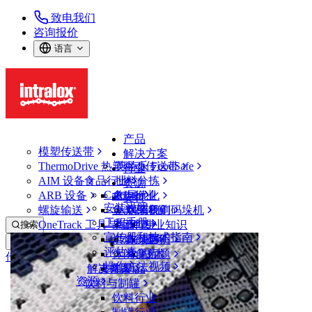
致电我们
咨询报价
语言
产品
模塑传送带
解决方案
ThermoDrive 热塑驱动传送带
英特乐 FoodSafe
行业
AIM 设备
食品行业
批料分拣
资源
CalcLab
ARB 设备
禽肉行业
布局优化
支持
安装说明
螺旋输送
鱼类和海鲜
从包装机到码垛机
联系我们
工程手册
OneTrack 工具与组件
果蔬行业
保证
专业知识
搜索
宣传册和技术指南
烘焙行业
政策声明
服务
打开菜单
评估表
休闲食品
常见问题
技术
传送带查找器
操作方法视频
解决方案
支持
乳制品
资源
传送带查找器
饮料与制罐
模塑传送带
饮料行业
4000 系列