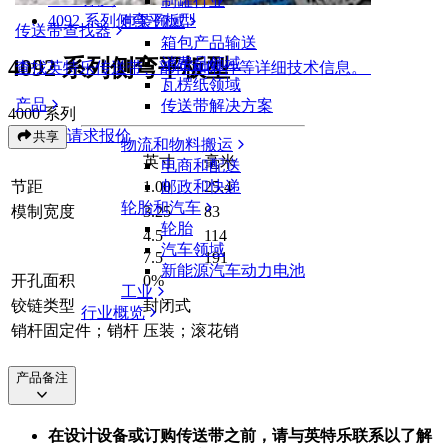
制罐行业
4092 系列侧弯平板型
包装领域
传送带查找器
箱包产品输送
4092 系列侧弯平板型
消费品领域
查找英特乐传送带、部件和附件等详细技术信息。
瓦楞纸领域
产品
传送带解决方案
4000 系列
请求报价
共享
物流和物料搬运
英寸
毫米
电商和配送
节距
1.00
25.4
邮政和快递
轮胎和汽车
模制宽度
3.25
83
轮胎
4.5
114
汽车领域
7.5
191
新能源汽车动力电池
开孔面积
0%
工业
铰链类型
封闭式
行业概览
销杆固定件；销杆
压装；滚花销
产品备注
在设计设备或订购传送带之前，请与英特乐联系以了解