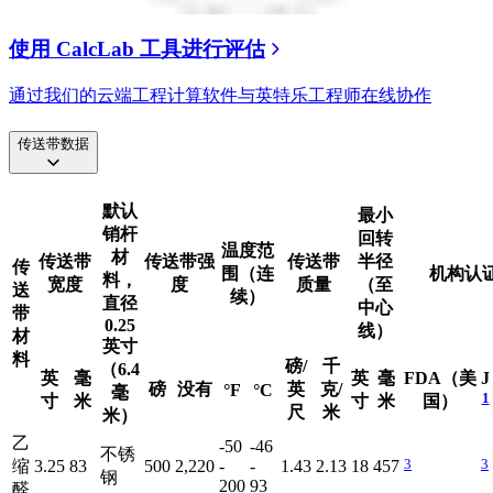
使用 CalcLab 工具进行评估
通过我们的云端工程计算软件与英特乐工程师在线协作
传送带数据
默认
最小
销杆
回转
温度范
材
传送带
传送带强
传送带
半径
传
围（连
机构认
料，
宽度
度
质量
（至
送
续）
直径
中心
带
0.25
线）
材
英寸
料
磅/
千
（6.4
英
毫
英
毫
FDA（美
J
磅
没有
英
克/
°F
°C
毫
1
寸
米
寸
米
国）
尺
米
米）
乙
-50
-46
不锈
3
3
缩
3.25
83
500
2,220
-
-
1.43
2.13
18
457
钢
200
93
醛