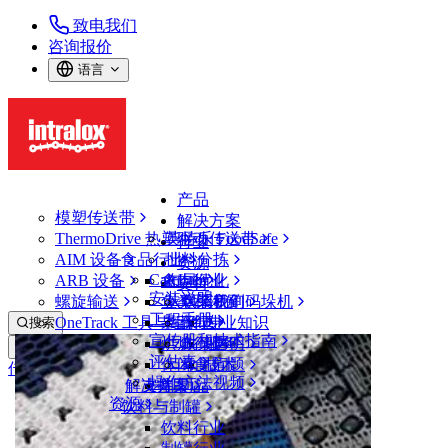
致电我们
咨询报价
语言
产品
模塑传送带
解决方案
ThermoDrive 热塑驱动传送带
英特乐 FoodSafe
行业
AIM 设备
食品行业
批料分拣
资源
CalcLab
ARB 设备
禽肉行业
布局优化
支持
安装说明
螺旋输送
鱼类和海鲜
从包装机到码垛机
联系我们
工程手册
OneTrack 工具与组件
果蔬行业
保证
专业知识
搜索
宣传册和技术指南
烘焙行业
政策声明
服务
打开菜单
评估表
休闲食品
常见问题
技术
传送带查找器
操作方法视频
解决方案
支持
乳制品
资源
传送带查找器
饮料与制罐
模塑传送带
饮料行业
3000 系列