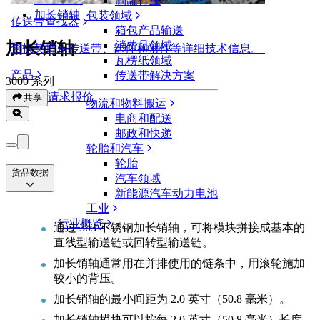
制罐行业
加长销轴
包装领域
传送带查找器
箱包产品输送
加长销轴
消费品领域
查找英特乐传送带、部件和附件等详细技术信息。
瓦楞纸领域
产品
传送带解决方案
3000 系列
请求报价
共享
物流和物料搬运
电商和配送
邮政和快递
轮胎和汽车
轮胎
货品数据
汽车领域
新能源汽车动力电池
工业
行业概览
通过 303 不锈钢加长销轴，可将模块拼接成基本的
直线型输送链或回转型输送链。
加长销轴通常用在并排使用的链条中，用滚轮施加
较小的背压。
加长销轴的最小间距为 2.0 英寸（50.8 毫米）。
加长销轴模块可以按每 2.0 英寸（50.8 毫米）长度