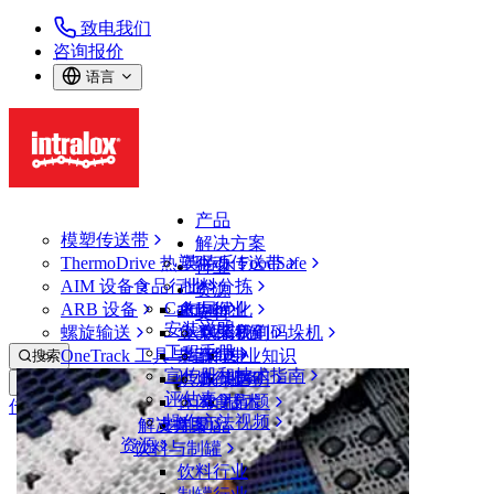
致电我们
咨询报价
语言
产品
模塑传送带
解决方案
ThermoDrive 热塑驱动传送带
英特乐 FoodSafe
行业
AIM 设备
食品行业
批料分拣
资源
CalcLab
ARB 设备
禽肉行业
布局优化
支持
安装说明
螺旋输送
鱼类和海鲜
从包装机到码垛机
联系我们
工程手册
OneTrack 工具与组件
果蔬行业
保证
专业知识
搜索
宣传册和技术指南
烘焙行业
政策声明
服务
打开菜单
评估表
休闲食品
常见问题
技术
传送带查找器
操作方法视频
解决方案
支持
乳制品
资源
传送带查找器
饮料与制罐
模塑传送带
饮料行业
2950 系列