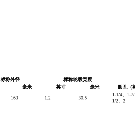
标称外径
标称轮毂宽度
毫米
英寸
毫米
圆孔（
1-1/4、1-7
163
1.2
30.5
1/2、2