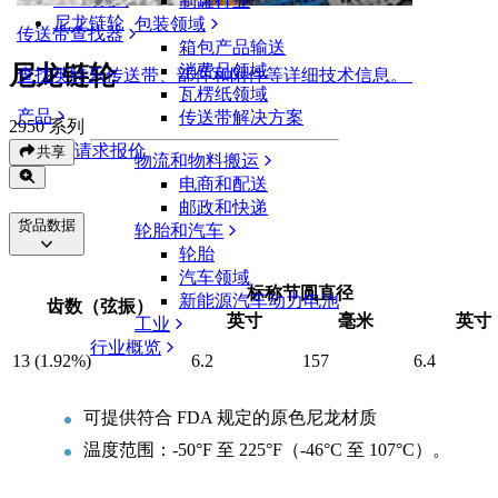
制罐行业
尼龙链轮
包装领域
传送带查找器
箱包产品输送
尼龙链轮
消费品领域
查找英特乐传送带、部件和附件等详细技术信息。
瓦楞纸领域
产品
传送带解决方案
2950 系列
请求报价
共享
物流和物料搬运
电商和配送
邮政和快递
货品数据
轮胎和汽车
轮胎
汽车领域
标称节圆直径
新能源汽车动力电池
齿数（弦振）
英寸
毫米
英寸
工业
行业概览
13 (1.92%)
6.2
157
6.4
可提供符合 FDA 规定的原色尼龙材质
温度范围：-50°F 至 225°F（-46°C 至 107°C）。