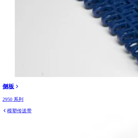
侧板
2950 系列
模塑传送带