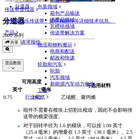
制罐行业
分道器
包装领域
传送带查找器
箱包产品输送
分道器
消费品领域
查找英特乐传送带、部件和附件等详细技术信息。
瓦楞纸领域
产品
传送带解决方案
2600 系列
请求报价
共享
物流和物料搬运
电商和配送
邮政和快递
货品数据
轮胎和汽车
轮胎
汽车领域
可用高度
新能源汽车动力电池
可选用材料
英寸
毫米
工业
行业概览
0.75
19.0
乙缩醛、聚丙烯
组件不需要在模块上切割出梳齿，因此不会影响传
送带的横梁强度。
对于回转半径为 1.6 的模块，可以按 1.00 英寸
（25.4 毫米）的增量在 1.5 英寸（38.1 毫米）、2.5
英寸（63.5 毫米）、3.5 英寸（88.9 毫米）、4.5 英