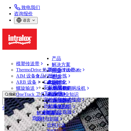
致电我们
咨询报价
语言
产品
模塑传送带
解决方案
ThermoDrive 热塑驱动传送带
英特乐 FoodSafe
行业
AIM 设备
食品行业
批料分拣
资源
CalcLab
ARB 设备
禽肉行业
布局优化
支持
安装说明
螺旋输送
鱼类和海鲜
从包装机到码垛机
联系我们
工程手册
OneTrack 工具与组件
果蔬行业
保证
专业知识
搜索
宣传册和技术指南
烘焙行业
政策声明
服务
打开菜单
评估表
休闲食品
常见问题
技术
传送带查找器
操作方法视频
解决方案
支持
乳制品
资源
传送带查找器
饮料与制罐
模塑传送带
饮料行业
2600 系列