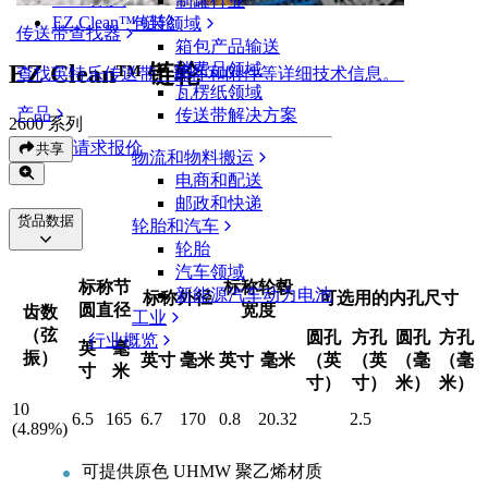
制罐行业
EZ Clean™ 链轮
包装领域
传送带查找器
箱包产品输送
EZ Clean™ 链轮
消费品领域
查找英特乐传送带、部件和附件等详细技术信息。
瓦楞纸领域
产品
传送带解决方案
2600 系列
请求报价
共享
物流和物料搬运
电商和配送
邮政和快递
货品数据
轮胎和汽车
轮胎
汽车领域
标称节
标称轮毂
新能源汽车动力电池
标称外径
可选用的内孔尺寸
圆直径
宽度
齿数
工业
（弦
圆孔
方孔
圆孔
方孔
行业概览
英
毫
振）
英寸
毫米
英寸
毫米
（英
（英
（毫
（毫
寸
米
寸）
寸）
米）
米）
10
6.5
165
6.7
170
0.8
20.32
2.5
(4.89%)
可提供原色 UHMW 聚乙烯材质