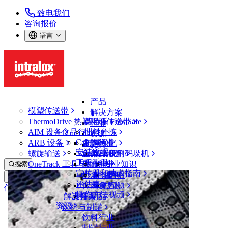
致电我们
咨询报价
语言
产品
模塑传送带
解决方案
ThermoDrive 热塑驱动传送带
英特乐 FoodSafe
行业
AIM 设备
食品行业
批料分拣
资源
CalcLab
ARB 设备
禽肉行业
布局优化
支持
安装说明
螺旋输送
鱼类和海鲜
从包装机到码垛机
联系我们
工程手册
OneTrack 工具与组件
果蔬行业
保证
专业知识
搜索
宣传册和技术指南
烘焙行业
政策声明
服务
打开菜单
评估表
休闲食品
常见问题
技术
传送带查找器
操作方法视频
解决方案
支持
乳制品
资源
传送带查找器
饮料与制罐
模塑传送带
饮料行业
2200 系列