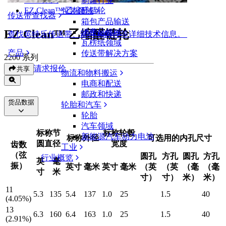
制罐行业
EZ Clean™ 乙缩醛链轮
包装领域
传送带查找器
箱包产品输送
EZ Clean™ 乙缩醛链轮
消费品领域
查找英特乐传送带、部件和附件等详细技术信息。
瓦楞纸领域
产品
传送带解决方案
2200 系列
请求报价
共享
物流和物料搬运
电商和配送
邮政和快递
货品数据
轮胎和汽车
轮胎
汽车领域
标称节
标称轮毂
新能源汽车动力电池
标称外径
可选用的内孔尺寸
圆直径
宽度
齿数
工业
（弦
圆孔
方孔
圆孔
方孔
行业概览
英
毫
振）
英寸
毫米
英寸
毫米
（英
（英
（毫
（毫
寸
米
寸）
寸）
米）
米）
11
5.3
135
5.4
137
1.0
25
1.5
40
(4.05%)
13
6.3
160
6.4
163
1.0
25
1.5
40
(2.91%)