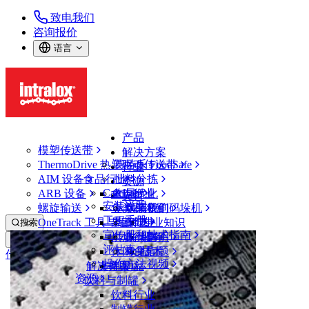
致电我们
咨询报价
语言
产品
模塑传送带
解决方案
ThermoDrive 热塑驱动传送带
英特乐 FoodSafe
行业
AIM 设备
食品行业
批料分拣
资源
CalcLab
ARB 设备
禽肉行业
布局优化
支持
安装说明
螺旋输送
鱼类和海鲜
从包装机到码垛机
联系我们
工程手册
OneTrack 工具与组件
果蔬行业
保证
专业知识
搜索
宣传册和技术指南
烘焙行业
政策声明
服务
打开菜单
评估表
休闲食品
常见问题
技术
传送带查找器
操作方法视频
解决方案
支持
乳制品
资源
传送带查找器
饮料与制罐
模塑传送带
饮料行业
10000 系列