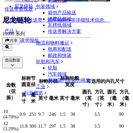
制罐行业
尼龙链轮
包装领域
传送带查找器
箱包产品输送
尼龙链轮
消费品领域
查找英特乐传送带、部件和附件等详细技术信息。
瓦楞纸领域
产品
传送带解决方案
10000 系列
请求报价
共享
物流和物料搬运
电商和配送
邮政和快递
货品数据
轮胎和汽车
轮胎
汽车领域
标称节
标称轮毂
新能源汽车动力电池
标称外径
可选用的内孔尺寸
圆直径
宽度
齿数
工业
（弦
圆孔
方孔
圆孔
方孔
行业概览
英
毫
振）
英寸
毫米
英寸
毫米
（英
（英
（毫
（毫
寸
米
寸）
寸）
米）
米）
10
9.9
251
9.7
246
1.5
38
3.5
90
(4.70%)
12
11.8
300
11.7
297
1.5
38
3.5
90
(3.29%)