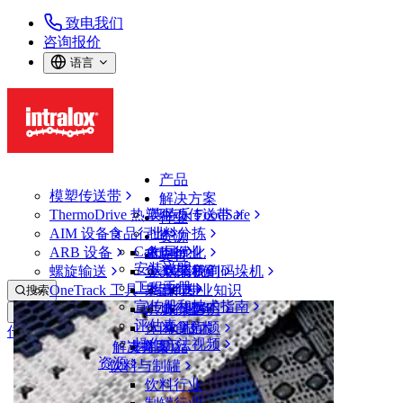
致电我们
咨询报价
语言
产品
模塑传送带
解决方案
ThermoDrive 热塑驱动传送带
英特乐 FoodSafe
行业
AIM 设备
食品行业
批料分拣
资源
CalcLab
ARB 设备
禽肉行业
布局优化
支持
安装说明
螺旋输送
鱼类和海鲜
从包装机到码垛机
联系我们
工程手册
OneTrack 工具与组件
果蔬行业
保证
专业知识
搜索
宣传册和技术指南
烘焙行业
政策声明
服务
打开菜单
评估表
休闲食品
常见问题
技术
传送带查找器
操作方法视频
解决方案
支持
乳制品
资源
传送带查找器
饮料与制罐
模塑传送带
饮料行业
10000 系列