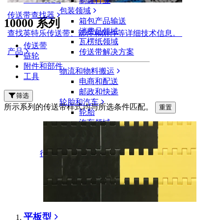
制罐行业
包装领域
传送带查找器
10000 系列
箱包产品输送
消费品领域
查找英特乐传送带、部件和附件等详细技术信息。
瓦楞纸领域
传送带
产品
传送带解决方案
链轮
附件和部件
物流和物料搬运
工具
电商和配送
邮政和快递
筛选
轮胎和汽车
所示系列的传送带样式均与所选条件匹配。
重置
轮胎
汽车领域
新能源汽车动力电池
工业
行业概览
平板型