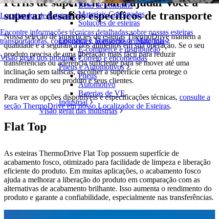
Perfis de superfície para ajudar você a
Bens de consumo
superar desafios específicos de transporte
Materiais Corrugados
Localizador de Esteiras
Soluções de esteiras
Encontre informações técnicas detalhadas sobre nossas esteiras
Nossa seleção de superfícies de esteiras ThermoDrive mantém a
Logística e Manuseio de Materiais
transportadoras, componentes, acessórios e muito mais
qualidade e a segurança dos alimentos em sua operação. Se o seu
E-commerce e distribuição
produto precisa de uma liberação mais fácil para reduzir
Visão geral dos produtos
Correio e encomendas
transferências ou aderência suficiente para se mover até uma
Pneus e Automotivos
inclinação sem taliscas, escolher a superfície certa protege o
Pneus
rendimento do seu produto e seus clientes.
Automotivo
Baterias de VE
Para ver as opções disponíveis e especificações técnicas,
consulte a
Industrial
seção ThermoDrive em nosso Localizador de Esteiras
.
Visão geral das indústrias
Flat Top
As esteiras ThermoDrive Flat Top possuem superfície de
acabamento fosco, otimizado para facilidade de limpeza e liberação
eficiente do produto. Em muitas aplicações, o acabamento fosco
ajuda a melhorar a liberação do produto em comparação com as
alternativas de acabamento brilhante. Isso aumenta o rendimento do
produto e garante a confiabilidade, especialmente nas transferências.