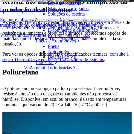
Resiste aos ambientes mais complexos da
Bens de consumo
produção de alimentos
Materiais Corrugados
Localizador de Esteiras
Soluções de esteiras
Encontre informações técnicas detalhadas sobre nossas esteiras
As esteiras ThermoDrive estão disponíveis em diversos materiais de
Logística e Manuseio de Materiais
transportadoras, componentes, acessórios e muito mais
alto desempenho. Desde temperaturas e umidade extremas até
E-commerce e distribuição
resistência a impactos e produtos químicos, oferecemos opções de
Visão geral dos produtos
Correio e encomendas
materiais que se destacam nas exigências mais complexas da sua
Pneus e Automotivos
instalação.
Pneus
Automotivo
Para ver as opções disponíveis e especificações técnicas,
consulte a
Baterias de VE
seção ThermoDrive em nosso Localizador de Esteiras
.
Industrial
Visão geral das indústrias
Poliuretano
O poliuretano, nossa opção padrão para esteiras ThermoDrive,
resiste à abrasão e ao desgaste em ambientes não propensos à
hidrólise. Disponível em azul ou branco, é usado em temperaturas
contínuas que variam de 20 °F a 140 °F (-7 °C a 60 °C).