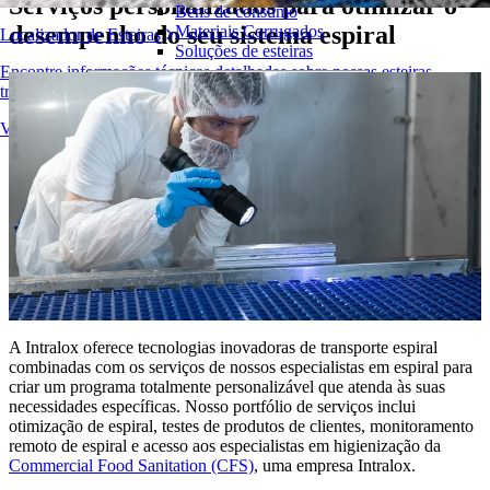
Serviços personalizados para otimizar o
Bens de consumo
desempenho do seu sistema espiral
Materiais Corrugados
Localizador de Esteiras
Soluções de esteiras
Encontre informações técnicas detalhadas sobre nossas esteiras
Logística e Manuseio de Materiais
transportadoras, componentes, acessórios e muito mais
E-commerce e distribuição
Visão geral dos produtos
Correio e encomendas
Pneus e Automotivos
Pneus
Automotivo
Baterias de VE
Industrial
Visão geral das indústrias
A Intralox oferece tecnologias inovadoras de transporte espiral
combinadas com os serviços de nossos especialistas em espiral para
criar um programa totalmente personalizável que atenda às suas
necessidades específicas. Nosso portfólio de serviços inclui
otimização de espiral, testes de produtos de clientes, monitoramento
remoto de espiral e acesso aos especialistas em higienização da
Commercial Food Sanitation (CFS)
, uma empresa Intralox.