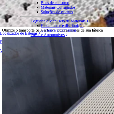
Bens de consumo
Produtos
Materiais Corrugados
Esteiras modulares plásticas
Soluções de esteiras
Esteiras de percurso reto
Logística e Manuseio de Materiais
Levando você adiante
E-commerce e distribuição
Otimize o transporte de A a B em todas as partes de sua fábrica
Correio e encomendas
Localizador de Esteiras
Pneus e Automotivos
Pneus
Encontre informações técnicas detalhadas sobre nossas esteiras transp
Automotivo
Baterias de VE
Visão geral dos produtos
Industrial
Visão geral das indústrias