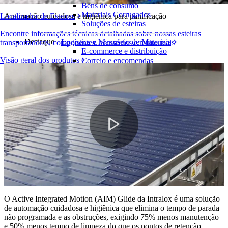
Bens de consumo
Materiais Corrugados
Automação cuidadosa e higiênica para panificação
Localizador de Esteiras
Soluções de esteiras
Encontre informações técnicas detalhadas sobre nossas esteiras
Destaque
Logística e Manuseio de Materiais
transportadoras, componentes, acessórios e muito mais
E-commerce e distribuição
Visão geral dos produtos
Correio e encomendas
Pneus e Automotivos
Pneus
Automotivo
Baterias de VE
Industrial
Visão geral das indústrias
Play
Video
O Active Integrated Motion (AIM) Glide da Intralox é uma solução
de automação cuidadosa e higiênica que elimina o tempo de parada
não programada e as obstruções, exigindo 75% menos manutenção
e 50% menos tempo de limpeza do que os pontos de retenção