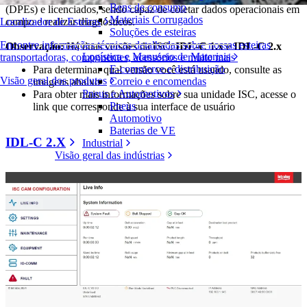
Bens de consumo
(DPEs) e licenciados, sendo capaz de coletar dados operacionais em
Materiais Corrugados
campo e realizar diagnósticos.
Localizador de Esteiras
Soluções de esteiras
Encontre informações técnicas detalhadas sobre nossas esteiras
Observação:
Há duas versões da ISC:
IDL-C 1.x
e
IDL-C 2.x
Logística e Manuseio de Materiais
transportadoras, componentes, acessórios e muito mais
E-commerce e distribuição
Para determinar qual versão você está usando, consulte as
Visão geral dos produtos
Correio e encomendas
imagens abaixo
Pneus e Automotivos
Para obter mais informações sobre sua unidade ISC, acesse o
Pneus
link que corresponde à sua interface de usuário
Automotivo
Baterias de VE
IDL-C 2.X
Industrial
Visão geral das indústrias