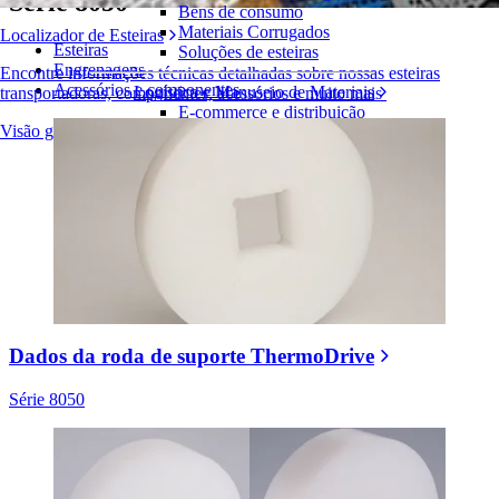
Série 8050
Bens de consumo
Materiais Corrugados
Localizador de Esteiras
Esteiras
Soluções de esteiras
Engrenagens
Encontre informações técnicas detalhadas sobre nossas esteiras
Acessórios e componentes
Logística e Manuseio de Materiais
transportadoras, componentes, acessórios e muito mais
E-commerce e distribuição
Visão geral dos produtos
Correio e encomendas
Pneus e Automotivos
Pneus
Automotivo
Baterias de VE
Industrial
Visão geral das indústrias
Dados da roda de suporte ThermoDrive
Série 8050