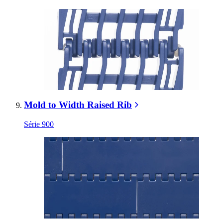
Mold to Width Raised Rib
Série 900