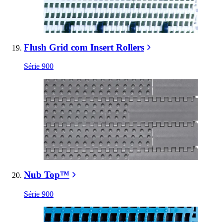
Flush Grid com Insert Rollers
Série 900
Nub Top™
Série 900