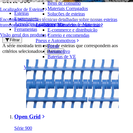
Série 900
Bens de consumo
Materiais Corrugados
Localizador de Esteiras
Esteiras
Soluções de esteiras
Engrenagens
Encontre informações técnicas detalhadas sobre nossas esteiras
Acessórios e componentes
Logística e Manuseio de Materiais
transportadoras, componentes, acessórios e muito mais
Ferramentas
E-commerce e distribuição
Visão geral dos produtos
Correio e encomendas
Filtrar
Pneus e Automotivos
A série mostrada tem estilos de esteiras que correspondem aos
Pneus
critérios selecionados.
Automotivo
Reiniciar
Baterias de VE
Industrial
Visão geral das indústrias
Open Grid
Série 900