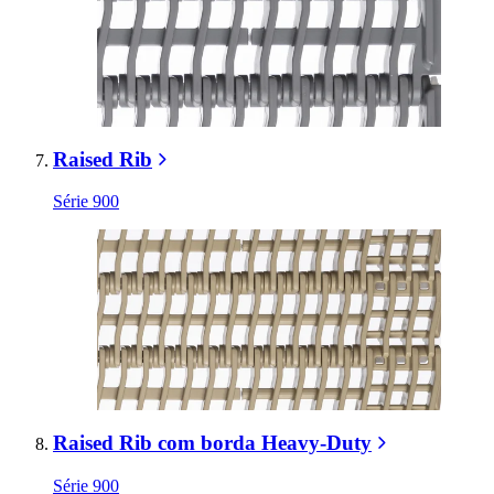
Raised Rib
Série 900
Raised Rib com borda Heavy-Duty
Série 900