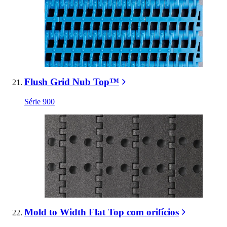
Flush Grid Nub Top™
Série 900
Mold to Width Flat Top com orifícios