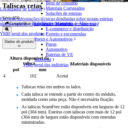
Bens de consumo
Taliscas retas
Materiais Corrugados
Localizador de Esteiras
Soluções de esteiras
Série 850
Encontre informações técnicas detalhadas sobre nossas esteiras
Solicite um orçamento
Logística e Manuseio de Materiais
Compartilhar
transportadoras, componentes, acessórios e muito mais
E-commerce e distribuição
Visão geral dos produtos
Correio e encomendas
Pneus e Automotivos
Dados do produto
Pneus
Automotivo
Baterias de VE
Altura disponível da
Industrial
talisca
Materiais disponíveis
Visão geral das indústrias
pol
mm
4
102
Acetal
Taliscas retas em ambos os lados.
Cada talisca se estende a partir do centro do módulo,
moldada como uma peça. Não é necessária fixação.
As taliscas SeamFree estão disponíveis em larguras de 12
pol (304 mm). Esteiras com taliscas com mais de 12 pol
(304 mm) de largura estão disponíveis com emendas
minimizadas.