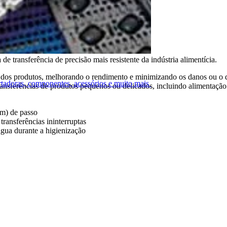
 transferência de precisão mais resistente da indústria alimentícia.
o dos produtos, melhorando o rendimento e minimizando os danos ou o d
ortadoras, componentes, acessórios e muito mais
transferências de produtos pequenos ou delicados, incluindo alimentação
mm) de passo
 transferências ininterruptas
água durante a higienização