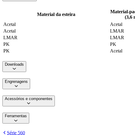
Material-pa
Material da esteira
(3,6
Acetal
Acetal
Acetal
LMAR
LMAR
LMAR
PK
PK
PK
Acetal
Downloads
Engrenagens
Acessórios e componentes
Ferramentas
Série 560