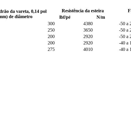
Resistência da esteira
F
drão da vareta, 0,14 pol
 mm) de diâmetro
lbf/pé
N/m
300
4380
-50 a 
250
3650
-50 a 
200
2920
-50 a 
200
2920
-40 a 
275
4010
-40 a 