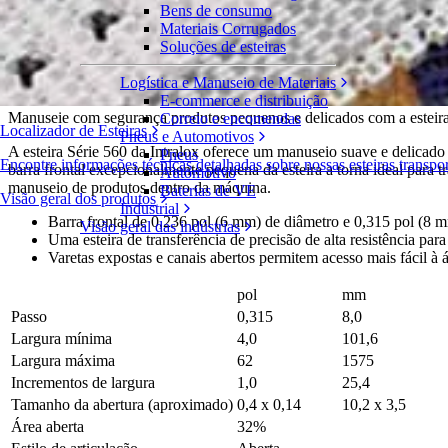
Bens de consumo
Flush Grid
Materiais Corrugados
Soluções de esteiras
Série 560
Solicite um orçamento
Logística e Manuseio de Materiais
Compartilhar
E-commerce e distribuição
Manuseie com segurança produtos pequenos e delicados com a esteira de
Correio e encomendas
Localizador de Esteiras
Pneus e Automotivos
A esteira Série 560 da Intralox oferece um manuseio suave e delicad
Pneus
Encontre informações técnicas detalhadas sobre nossas esteiras transp
barra frontal excepcionalmente pequena da esteira a torna ideal para 
Automotivo
manuseio de produtos dentro da máquina.
Baterias de VE
Visão geral dos produtos
Industrial
Barra frontal de 0,236 pol (6 mm) de diâmetro e 0,315 pol (8 
Visão geral das indústrias
Uma esteira de transferência de precisão de alta resistência para
Varetas expostas e canais abertos permitem acesso mais fácil à 
pol
mm
Passo
0,315
8,0
Largura mínima
4,0
101,6
Largura máxima
62
1575
Incrementos de largura
1,0
25,4
Tamanho da abertura (aproximado)
0,4 x 0,14
10,2 x 3,5
Área aberta
32%