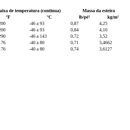
aixa de temperatura (contínua)
Massa da esteira
°F
°C
lb/pé²
kg/m²
200
-46 a 93
0,87
4,25
200
-46 a 93
0,84
4,10
290
-46 a 143
0,72
3,52
176
-40 a 80
0,71
3,4662
176
-40 a 80
0,74
3,6127