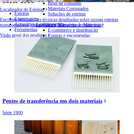
Série 1900
Bens de consumo
Materiais Corrugados
Localizador de Esteiras
Esteiras
Soluções de esteiras
Engrenagens
Encontre informações técnicas detalhadas sobre nossas esteiras
Acessórios e componentes
Logística e Manuseio de Materiais
transportadoras, componentes, acessórios e muito mais
Ferramentas
E-commerce e distribuição
Visão geral dos produtos
Correio e encomendas
Pneus e Automotivos
Pneus
Automotivo
Baterias de VE
Industrial
Visão geral das indústrias
Pentes de transferência em dois materiais
Série 1900