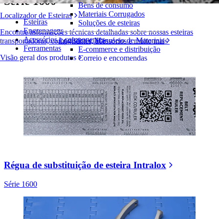
Série 1600
Bens de consumo
Materiais Corrugados
Localizador de Esteiras
Esteiras
Soluções de esteiras
Engrenagens
Encontre informações técnicas detalhadas sobre nossas esteiras
Acessórios e componentes
Logística e Manuseio de Materiais
transportadoras, componentes, acessórios e muito mais
Ferramentas
E-commerce e distribuição
Visão geral dos produtos
Correio e encomendas
Pneus e Automotivos
Pneus
Automotivo
Baterias de VE
Industrial
Visão geral das indústrias
Régua de substituição de esteira Intralox
Série 1600