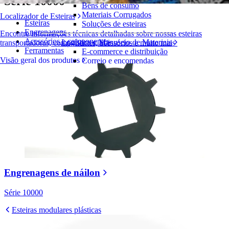
Série 10000
Bens de consumo
Materiais Corrugados
Localizador de Esteiras
Esteiras
Soluções de esteiras
Engrenagens
Encontre informações técnicas detalhadas sobre nossas esteiras
Acessórios e componentes
Logística e Manuseio de Materiais
transportadoras, componentes, acessórios e muito mais
Ferramentas
E-commerce e distribuição
Visão geral dos produtos
Correio e encomendas
Pneus e Automotivos
Pneus
Automotivo
Baterias de VE
Industrial
Visão geral das indústrias
Engrenagens de náilon
Série 10000
Esteiras modulares plásticas