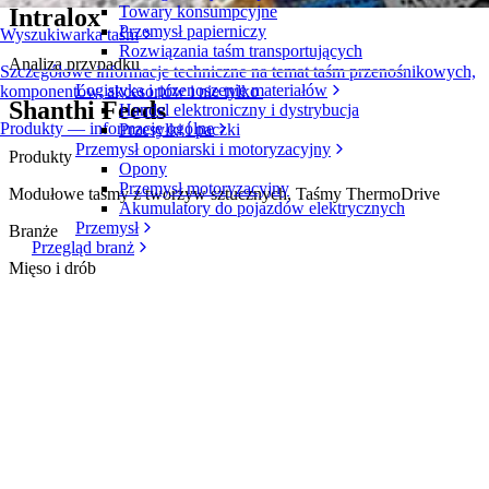
Towary konsumpcyjne
Intralox
Przemysł papierniczy
Wyszukiwarka taśm
Rozwiązania taśm transportujących
Analiza przypadku
Szczegółowe informacje techniczne na temat taśm przenośnikowych,
Logistyka i przenoszenie materiałów
komponentów, akcesoriów i nie tylko
Shanthi Feeds
Handel elektroniczny i dystrybucja
Produkty — informacje ogólne
Przesyłki i paczki
Przemysł oponiarski i motoryzacyjny
Produkty
Opony
Przemysł motoryzacyjny
Modułowe taśmy z tworzyw sztucznych, Taśmy ThermoDrive
Akumulatory do pojazdów elektrycznych
Przemysł
Branże
Przegląd branż
Mięso i drób