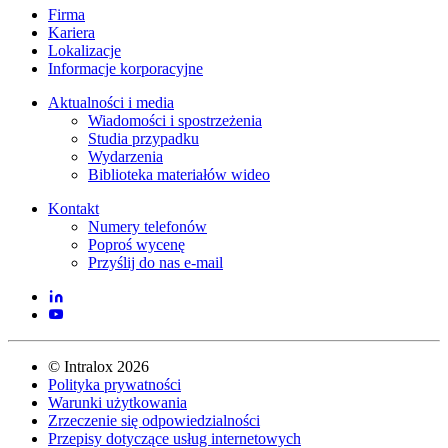
Firma
Kariera
Lokalizacje
Informacje korporacyjne
Aktualności i media
Wiadomości i spostrzeżenia
Studia przypadku
Wydarzenia
Biblioteka materiałów wideo
Kontakt
Numery telefonów
Poproś wycenę
Przyślij do nas e-mail
©
Intralox
2026
Polityka prywatności
Warunki użytkowania
Zrzeczenie się odpowiedzialności
Przepisy dotyczące usług internetowych