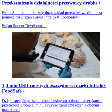
Przekształcenie działalności przetwórcy drobiu
Firma Sunner modernizuje duży zakład przetwórstwa drobiu za
pomocą rozwiązań i usług Intralox® FoodSafe™
Fujian Sunner Development
1,4 mln USD rocznych oszczędności dzięki Intralox
FoodSafe
Dzięki specjalnym szkoleniom i usługom północnoamerykański
przetwórca drobiu eliminuje ryzyko zanieczyszczenia obcymi
materiałami