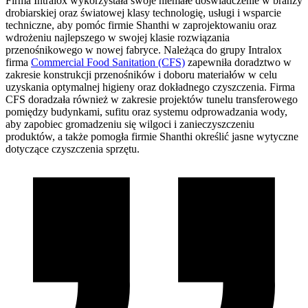
Firma Intralox wykorzystała swoje niemałe doświadczenie w branży
drobiarskiej oraz światowej klasy technologię, usługi i wsparcie
techniczne, aby pomóc firmie Shanthi w zaprojektowaniu oraz
wdrożeniu najlepszego w swojej klasie rozwiązania
przenośnikowego w nowej fabryce. Należąca do grupy Intralox
firma
Commercial Food Sanitation (CFS)
zapewniła doradztwo w
zakresie konstrukcji przenośników i doboru materiałów w celu
uzyskania optymalnej higieny oraz dokładnego czyszczenia. Firma
CFS doradzała również w zakresie projektów tunelu transferowego
pomiędzy budynkami, sufitu oraz systemu odprowadzania wody,
aby zapobiec gromadzeniu się wilgoci i zanieczyszczeniu
produktów, a także pomogła firmie Shanthi określić jasne wytyczne
dotyczące czyszczenia sprzętu.