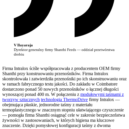
V Ilayaraja
Dyrektor generalny firmy Shanthi Feeds — oddział przetwórstwa
drobiu
Firma Intralox ściśle współpracowała z producentem OEM firmy
Shanthi przy konstruowaniu przenośników. Firma Intralox
skontrolowała i zatwierdziła przenośniki po ich skonstruowaniu oraz
w ramach fabrycznego testu jakości. Do zakładu w Coimbatore
dostarczono ponad 50 nowych przenośników o łącznej długości
wynoszącej ponad 400 m. W połączeniu z
modułowymi taśmami z
tworzyw sztucznych
technologia ThermoDrive
firmy Intralox —
obejmująca płaskie, jednorodne taśmy z materiału
termoplastycznego w znacznym stopniu ułatwiającego czyszczenie
— pomogła firma Shanthi osiągnąć cele w zakresie bezpieczeństwa
żywności w zastosowaniach, w których higiena ma kluczowe
znaczenie. Dzięki pomysłowej konfiguracji taśmy z dwoma