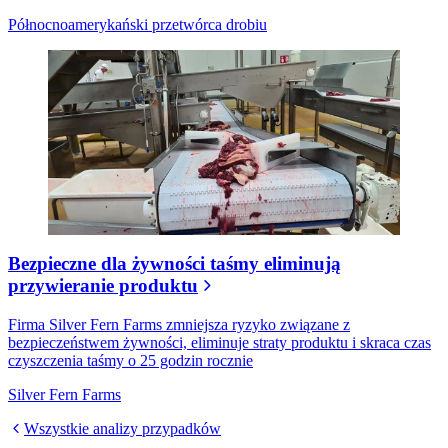
Północnoamerykański przetwórca drobiu
Bezpieczne dla żywności taśmy eliminują
przywieranie produktu
Firma Silver Fern Farms zmniejsza ryzyko związane z
bezpieczeństwem żywności, eliminuje straty produktu i skraca czas
czyszczenia taśmy o 25 godzin rocznie
Silver Fern Farms
Wszystkie analizy przypadków