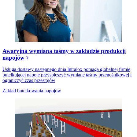
Awaryjna wymiana taśmy w zakładzie produkcji
napojów
Usługa dostawy następnego dnia Intralox pomaga globalnej firmie
butelkującej napoje przyspieszyć wymianę taśmy przenośnikowej i
ograniczyć czas przestojów
Zakład butelkowania napojów