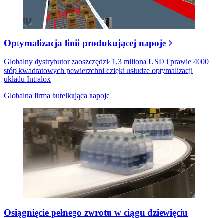
Optymalizacja linii produkującej napoje
Globalny dystrybutor zaoszczędził 1,3 miliona USD i prawie 4000
stóp kwadratowych powierzchni dzięki usłudze optymalizacji
układu Intralox
Globalna firma butelkująca napoje
Osiągnięcie pełnego zwrotu w ciągu dziewięciu