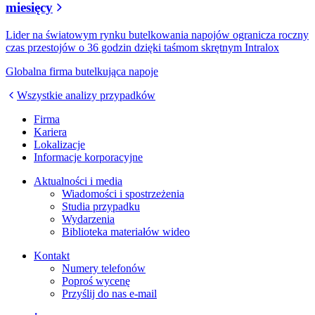
miesięcy
Lider na światowym rynku butelkowania napojów ogranicza roczny
czas przestojów o 36 godzin dzięki taśmom skrętnym Intralox
Globalna firma butelkująca napoje
Wszystkie analizy przypadków
Firma
Kariera
Lokalizacje
Informacje korporacyjne
Aktualności i media
Wiadomości i spostrzeżenia
Studia przypadku
Wydarzenia
Biblioteka materiałów wideo
Kontakt
Numery telefonów
Poproś wycenę
Przyślij do nas e-mail