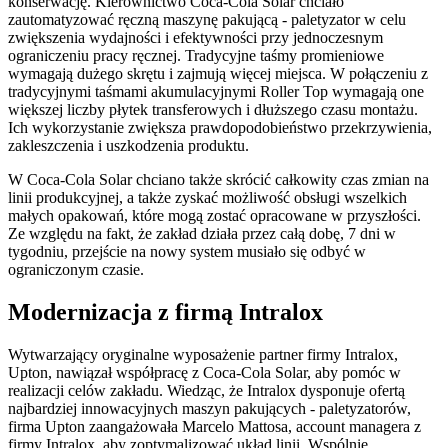
konserwację. Kierownictwo Coca-Cola Solar chciało
zautomatyzować ręczną maszynę pakującą - paletyzator w celu
zwiększenia wydajności i efektywności przy jednoczesnym
ograniczeniu pracy ręcznej. Tradycyjne taśmy promieniowe
wymagają dużego skrętu i zajmują więcej miejsca. W połączeniu z
tradycyjnymi taśmami akumulacyjnymi Roller Top wymagają one
większej liczby płytek transferowych i dłuższego czasu montażu.
Ich wykorzystanie zwiększa prawdopodobieństwo przekrzywienia,
zakleszczenia i uszkodzenia produktu.
W Coca-Cola Solar chciano także skrócić całkowity czas zmian na
linii produkcyjnej, a także zyskać możliwość obsługi wszelkich
małych opakowań, które mogą zostać opracowane w przyszłości.
Ze względu na fakt, że zakład działa przez całą dobę, 7 dni w
tygodniu, przejście na nowy system musiało się odbyć w
ograniczonym czasie.
Modernizacja z firmą Intralox
Wytwarzający oryginalne wyposażenie partner firmy Intralox,
Upton, nawiązał współpracę z Coca-Cola Solar, aby pomóc w
realizacji celów zakładu. Wiedząc, że Intralox dysponuje ofertą
najbardziej innowacyjnych maszyn pakujących - paletyzatorów,
firma Upton zaangażowała Marcelo Mattosa, account managera z
firmy Intralox, aby zoptymalizować układ linii. Wspólnie