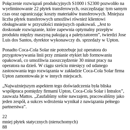
Połączenie rozwiązań produkcyjnych S1000 i S2300 pozwoliło na
wyeliminowanie 22 płytek transferowych, oszczędzając tym samym
czas oraz ograniczając koszty materiałów transferowych. Mniejsza
liczba płytek transferowych umożliwi również klientowi
obsługiwanie w przyszłości mniejszych opakowań. „Jest to
doskonałe rozwiązanie, które zapewnia optymalny przepływ
produktu między maszyną pakującą a paletyzatorem”, twierdzi Jose
Luis dos Santos, dyrektor wykonawczy ds. sprzedaży w Upton.
Ponadto Coca-Cola Solar nie potrzebuje już operatora do
przygotowywania linii przy zmianie etykiet lub formowaniu
opakowań, co umożliwia zaoszczędzenie 30 minut pracy na
operatora na dzień. W ciągu sześciu miesięcy od udanego
zastosowania tego rozwiązania w zakładzie Coca-Cola Solar firma
Upton zamontowała je w innych miejscach.
„Najważniejszym aspektem tego doświadczenia była bliska
współpraca pomiędzy firmami Upton, Coca-Cola Solar i Intralox”,
zauważa Mattos. „Zaufaliśmy sobie nawzajem, pracowaliśmy jako
jeden zespół, a sukces wdrożenia wynikał z nawiązania pełnego
partnerstwa”.
22
mniej płytek statycznych (nieruchomych)
88