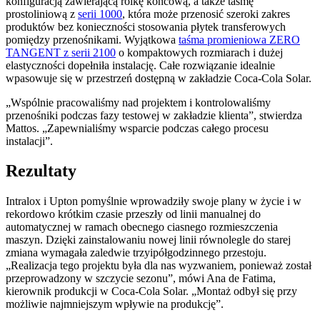
konfiguracją zawierającą rolkę końcową, a także taśmę
prostoliniową z
serii 1000
, która może przenosić szeroki zakres
produktów bez konieczności stosowania płytek transferowych
pomiędzy przenośnikami. Wyjątkowa
taśma promieniowa ZERO
TANGENT z serii 2100
o kompaktowych rozmiarach i dużej
elastyczności dopełniła instalację. Całe rozwiązanie idealnie
wpasowuje się w przestrzeń dostępną w zakładzie Coca-Cola Solar.
„Wspólnie pracowaliśmy nad projektem i kontrolowaliśmy
przenośniki podczas fazy testowej w zakładzie klienta”, stwierdza
Mattos. „Zapewnialiśmy wsparcie podczas całego procesu
instalacji”.
Rezultaty
Intralox i Upton pomyślnie wprowadziły swoje plany w życie i w
rekordowo krótkim czasie przeszły od linii manualnej do
automatycznej w ramach obecnego ciasnego rozmieszczenia
maszyn. Dzięki zainstalowaniu nowej linii równolegle do starej
zmiana wymagała zaledwie trzyipółgodzinnego przestoju.
„Realizacja tego projektu była dla nas wyzwaniem, ponieważ został
przeprowadzony w szczycie sezonu”, mówi Ana de Fatima,
kierownik produkcji w Coca-Cola Solar. „Montaż odbył się przy
możliwie najmniejszym wpływie na produkcję”.