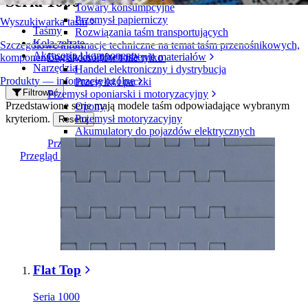
Seria 1000
Towary konsumpcyjne
Przemysł papierniczy
Wyszukiwarka taśm
Taśmy
Rozwiązania taśm transportujących
Koła zębate
Szczegółowe informacje techniczne na temat taśm przenośnikowych,
Akcesoria i komponenty
Logistyka i przenoszenie materiałów
komponentów, akcesoriów i nie tylko
Narzędzia
Handel elektroniczny i dystrybucja
Produkty — informacje ogólne
Przesyłki i paczki
Filtrować
Przemysł oponiarski i motoryzacyjny
Przedstawione serie mają modele taśm odpowiadające wybranym
Opony
kryteriom.
Przemysł motoryzacyjny
Resetuj
Akumulatory do pojazdów elektrycznych
Przemysł
Przegląd branż
Flat Top
Seria 1000