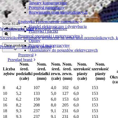
Towary konsumpcyjne
Dane koła zębatego bez rowka S8140 z
Przemysł papierniczy
naturalnego acetalu
Rozwiązania taśm transportujących
Logistyka i przenoszenie materiałów
Seria 8140
Handel elektroniczny i dystrybucja
Złóż zapytanie ofertowe
Wyszukiwarka taśm
Udostępnij
Przesyłki i paczki
Przemysł oponiarski i motoryzacyjny
Szczegółowe informacje techniczne na temat taśm przenośnikowych, 
Opony
Przemysł motoryzacyjny
Dane produktu
Produkty — informacje ogólne
Akumulatory do pojazdów elektrycznych
Przemysł
Przegląd branż
Nom.
Nom.
Nom.
Nom.
Nom.
Nom.
Liczba
śred.
śred.
śred.
śred.
szerokość
szerokość
zębów
podziałki
podziałki
zewn.
zewn.
piasty
piasty
Okr
(cale)
(mm)
(cale)
(mm)
(cale)
(mm)
(ca
8
4,2
107
4,0
102
6,0
153
10
5,2
133
5,0
127
6,0
153
12
6,2
159
6,0
153
6,0
153
16
8,2
208
8,0
205
6,0
153
18
9,3
237
9,1
231
6,0
153
18
9,3
237
9,1
231
6,0
153