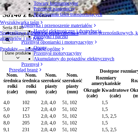
Towary konsumpcyjne
Dane koła pomocniczego bez rowka
Przemysł papierniczy
S8140 z acetalu
Rozwiązania taśm transportujących
Wyszukiwarka taśm
Logistyka i przenoszenie materiałów
Seria 8140
Handel elektroniczny i dystrybucja
Szczegółowe informacje techniczne na temat taśm przenośnikowych,
Złóż zapytanie ofertowe
Udostępnij
Przesyłki i paczki
akcesoriów i nie tylko
Przemysł oponiarski i motoryzacyjny
Opony
Produkty — informacje ogólne
Przemysł motoryzacyjny
Dane produktu
Akumulatory do pojazdów elektrycznych
Przemysł
Przegląd branż
Dostępne rozmiar
Nom.
Nom.
Nom.
Nom.
Rozmiary
średnica
średnica
szerokość
szerokość
Ro
amerykańskie
rolki
rolki
piasty
piasty
Okrągłe
Kwadratowe
Okr
(cale)
(mm)
(cale)
(mm)
(cale)
(cale)
(
4,0
102
2,0, 4,0
51, 102
1,5
5,0
127
2,0, 4,0
51, 102
1,5
6,0
153
2,0, 4,0
51, 102
1,5, 2,5
8,0
205
2,0, 4,0
51, 102
1,5
9,1
231
2,0, 4,0
51, 102
1,5, 2,5