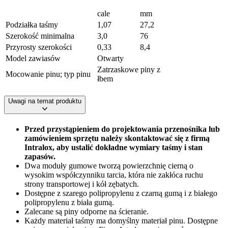
cale
mm
Podziałka taśmy
1,07
27,2
Szerokość minimalna
3,0
76
Przyrosty szerokości
0,33
8,4
Model zawiasów
Otwarty
Zatrzaskowe piny z
Mocowanie pinu; typ pinu
łbem
Uwagi na temat produktu
Przed przystąpieniem do projektowania przenośnika lub
zamówieniem sprzętu należy skontaktować się z firmą
Intralox, aby ustalić dokładne wymiary taśmy i stan
zapasów.
Dwa moduły gumowe tworzą powierzchnię cierną o
wysokim współczynniku tarcia, która nie zakłóca ruchu
strony transportowej i kół zębatych.
Dostępne z szarego polipropylenu z czarną gumą i z białego
polipropylenu z biała gumą.
Zalecane są piny odporne na ścieranie.
Każdy materiał taśmy ma domyślny materiał pinu. Dostępne