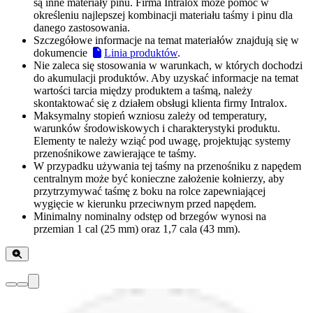
są inne materiały pinu. Firma Intralox może pomóc w
określeniu najlepszej kombinacji materiału taśmy i pinu dla
danego zastosowania.
Szczegółowe informacje na temat materiałów znajdują się w
dokumencie
Linia produktów
.
Nie zaleca się stosowania w warunkach, w których dochodzi
do akumulacji produktów. Aby uzyskać informacje na temat
wartości tarcia między produktem a taśmą, należy
skontaktować się z działem obsługi klienta firmy Intralox.
Maksymalny stopień wzniosu zależy od temperatury,
warunków środowiskowych i charakterystyki produktu.
Elementy te należy wziąć pod uwagę, projektując systemy
przenośnikowe zawierające te taśmy.
W przypadku używania tej taśmy na przenośniku z napędem
centralnym może być konieczne założenie kołnierzy, aby
przytrzymywać taśmę z boku na rolce zapewniającej
wygięcie w kierunku przeciwnym przed napędem.
Minimalny nominalny odstęp od brzegów wynosi na
przemian 1 cal (25 mm) oraz 1,7 cala (43 mm).