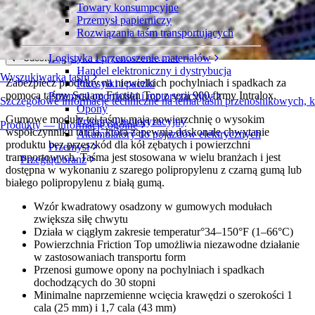
Towary konsumpcyjne
Square Friction Top
Przemysł papierniczy
Rozwiązania taśm transportujących
Seria 900
Złóż zapytanie ofertowe
Logistyka i przenoszenie materiałów
Udostępnij
Handel elektroniczny i dystrybucja
Wyszukiwarka taśm
Zabezpiecz produkty na niewielkich pochylniach i spadkach za
Przesyłki i paczki
pomocą taśmy Square Friction Top z serii 900 firmy Intralox.
Przemysł oponiarski i motoryzacyjny
Szczegółowe informacje techniczne na temat taśm przenośnikowych, 
Opony
Gumowe moduły tej taśmy mają powierzchnię o wysokim
Przemysł motoryzacyjny
Produkty — informacje ogólne
współczynniku tarcia, która zapewnia doskonałe chwytanie
Akumulatory do pojazdów elektrycznych
produktu bez przeszkód dla kół zębatych i powierzchni
Przemysł
transportowych. Taśma jest stosowana w wielu branżach i jest
Przegląd branż
dostępna w wykonaniu z szarego polipropylenu z czarną gumą lub
białego polipropylenu z białą gumą.
Wzór kwadratowy osadzony w gumowych modułach
zwiększa siłę chwytu
Działa w ciągłym zakresie temperatur°34–150°F (1–66°C)
Powierzchnia Friction Top umożliwia niezawodne działanie
w zastosowaniach transportu form
Przenosi gumowe opony na pochylniach i spadkach
dochodzących do 30 stopni
Minimalne naprzemienne wcięcia krawędzi o szerokości 1
cala (25 mm) i 1,7 cala (43 mm)