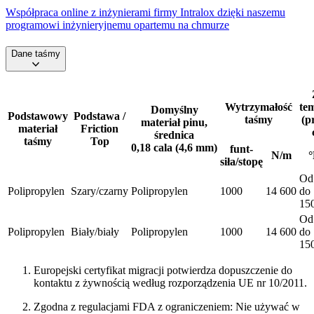
Współpraca online z inżynierami firmy Intralox dzięki naszemu
programowi inżynieryjnemu opartemu na chmurze
Dane taśmy
Wytrzymałość
te
Domyślny
Podstawowy
Podstawa /
taśmy
(p
materiał pinu,
materiał
Friction
średnica
taśmy
Top
0,18 cala (4,6 mm)
funt-
N/m
°
siła/stopę
Od
Polipropylen
Szary/czarny
Polipropylen
1000
14 600
do
15
Od
Polipropylen
Biały/biały
Polipropylen
1000
14 600
do
15
Europejski certyfikat migracji potwierdza dopuszczenie do
kontaktu z żywnością według rozporządzenia UE nr 10/2011.
Zgodna z regulacjami FDA z ograniczeniem: Nie używać w