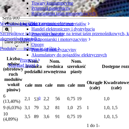
Towary konsumpcyjne
Formowane koło zębate z acetalu
Przemysł papierniczy
Rozwiązania taśm transportujących
Seria 900
Złóż zapytanie ofertowe
Logistyka i przenoszenie materiałów
Wyszukiwarka taśm
Udostępnij
Handel elektroniczny i dystrybucja
Szczegółowe informacje techniczne na temat taśm przenośnikowych,
Przesyłki i paczki
akcesoriów i nie tylko
Przemysł oponiarski i motoryzacyjny
Dane produktu
Opony
Produkty — informacje ogólne
Przemysł motoryzacyjny
Akumulatory do pojazdów elektrycznych
Liczba
Przemysł
Nom.
Nom.
Nom.
zębów
Przegląd branż
średnica
średnica
szerokość
Dostępne roz
(obrotowy
podziałki
zewnętrzna
piasty
ruch
modułów
Okrągłe
Kwadratowe
wokół
cale
mm
cale
mm
cale
mm
(cale)
(cale)
pinów)
6
0
2,1
2,2
56
0,75
19
1,0
53
(13,40%)
9 (6,03%)
3,1
79
3,2
81
1,0
25
1
1,0, 1,5
10
3,5
89
3,6
91
0,75
19
1,0, 1,5
(4,89%)
1 do 1-