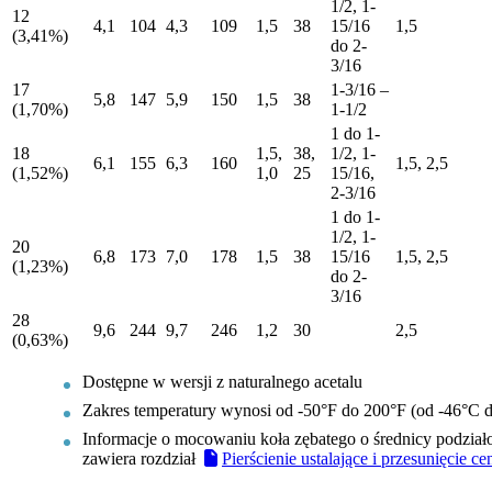
1/2, 1-
12
4,1
104
4,3
109
1,5
38
15/16
1,5
(3,41%)
do 2-
3/16
17
1-3/16 –
5,8
147
5,9
150
1,5
38
(1,70%)
1-1/2
1 do 1­
18
1,5,
38,
1/2, 1-
6,1
155
6,3
160
1,5, 2,5
(1,52%)
1,0
25
15/16,
2-3/16
1 do 1-
1/2, 1-
20
6,8
173
7,0
178
1,5
38
15/16
1,5, 2,5
(1,23%)
do 2-
3/16
28
9,6
244
9,7
246
1,2
30
2,5
(0,63%)
Dostępne w wersji z naturalnego acetalu
Zakres temperatury wynosi od -50°F do 200°F (od -46°C 
Informacje o mocowaniu koła zębatego o średnicy podział
zawiera rozdział
Pierścienie ustalające i przesunięcie c