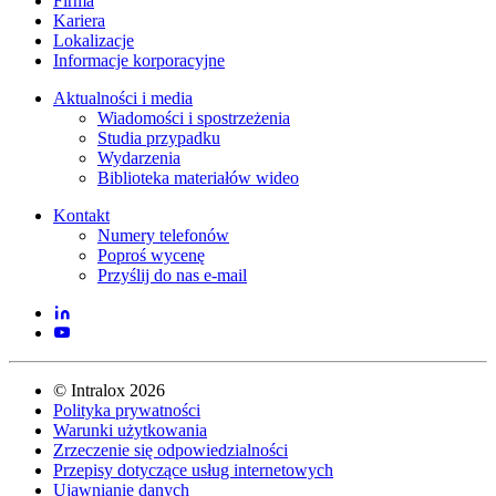
Firma
Kariera
Lokalizacje
Informacje korporacyjne
Aktualności i media
Wiadomości i spostrzeżenia
Studia przypadku
Wydarzenia
Biblioteka materiałów wideo
Kontakt
Numery telefonów
Poproś wycenę
Przyślij do nas e-mail
©
Intralox
2026
Polityka prywatności
Warunki użytkowania
Zrzeczenie się odpowiedzialności
Przepisy dotyczące usług internetowych
Ujawnianie danych