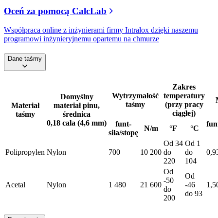
Oceń za pomocą CalcLab
Współpraca online z inżynierami firmy Intralox dzięki naszemu
programowi inżynieryjnemu opartemu na chmurze
Dane taśmy
Zakres
Wytrzymałość
temperatury
Domyślny
taśmy
(przy pracy
Materiał
materiał pinu,
ciągłej)
taśmy
średnica
0,18 cala (4,6 mm)
funt-
fun
N/m
°F
°C
siła/stopę
Od 34
Od 1
Polipropylen
Nylon
700
10 200
do
do
0,9
220
104
Od
Od
-50
Acetal
Nylon
1 480
21 600
-46
1,5
do
do 93
200