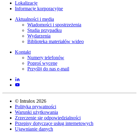
Lokalizacje
Informacje korporacyjne
Aktualności i media
Wiadomości i spostrzeżenia
Studia przypadku
Wydarzenia
Biblioteka materiałów wideo
Kontakt
Numery telefonów
Poproś wycenę
Przyślij do nas e-mail
©
Intralox
2026
Polityka prywatności
Warunki użytkowania
Zrzeczenie się odpowiedzialności
Przepisy dotyczące usług internetowych
Ujawnianie danych