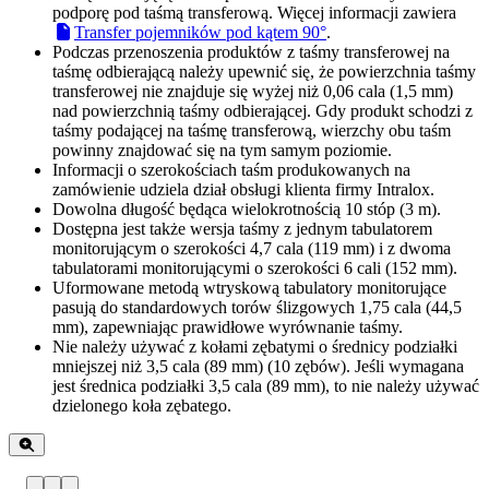
podporę pod taśmą transferową. Więcej informacji zawiera
Transfer pojemników pod kątem 90°
.
Podczas przenoszenia produktów z taśmy transferowej na
taśmę odbierającą należy upewnić się, że powierzchnia taśmy
transferowej nie znajduje się wyżej niż 0,06 cala (1,5 mm)
nad powierzchnią taśmy odbierającej. Gdy produkt schodzi z
taśmy podającej na taśmę transferową, wierzchy obu taśm
powinny znajdować się na tym samym poziomie.
Informacji o szerokościach taśm produkowanych na
zamówienie udziela dział obsługi klienta firmy Intralox.
Dowolna długość będąca wielokrotnością 10 stóp (3 m).
Dostępna jest także wersja taśmy z jednym tabulatorem
monitorującym o szerokości 4,7 cala (119 mm) i z dwoma
tabulatorami monitorującymi o szerokości 6 cali (152 mm).
Uformowane metodą wtryskową tabulatory monitorujące
pasują do standardowych torów ślizgowych 1,75 cala (44,5
mm), zapewniając prawidłowe wyrównanie taśmy.
Nie należy używać z kołami zębatymi o średnicy podziałki
mniejszej niż 3,5 cala (89 mm) (10 zębów). Jeśli wymagana
jest średnica podziałki 3,5 cala (89 mm), to nie należy używać
dzielonego koła zębatego.