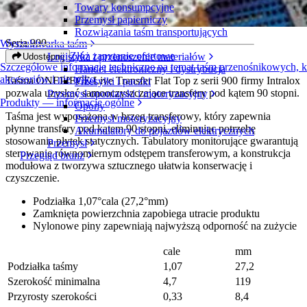
Towary konsumpcyjne
ONEPIECE™ Live Transfer Flat Top
Przemysł papierniczy
Rozwiązania taśm transportujących
Seria 900
Wyszukiwarka taśm
Złóż zapytanie ofertowe
Logistyka i przenoszenie materiałów
Udostępnij
Szczegółowe informacje techniczne na temat taśm przenośnikowych,
Handel elektroniczny i dystrybucja
akcesoriów i nie tylko
Taśma ONEPIECE Live Transfer Flat Top z serii 900 firmy Intralox
Przesyłki i paczki
pozwala uzyskać samooczyszczające transfery pod kątem 90 stopni.
Przemysł oponiarski i motoryzacyjny
Produkty — informacje ogólne
Opony
Taśma jest wyposażona w brzeg transferowy, który zapewnia
Przemysł motoryzacyjny
płynne transfery pod kątem 90 stopni, eliminując potrzebę
Akumulatory do pojazdów elektrycznych
stosowania płytek statycznych. Tabulatory monitorujące gwarantują
Przemysł
sterowanie równomiernym odstępem transferowym, a konstrukcja
Przegląd branż
modułowa z tworzywa sztucznego ułatwia konserwację i
czyszczenie.
Podziałka 1,07°cala (27,2°mm)
Zamknięta powierzchnia zapobiega utracie produktu
Nylonowe piny zapewniają najwyższą odporność na zużycie
cale
mm
Podziałka taśmy
1,07
27,2
Szerokość minimalna
4,7
119
Przyrosty szerokości
0,33
8,4