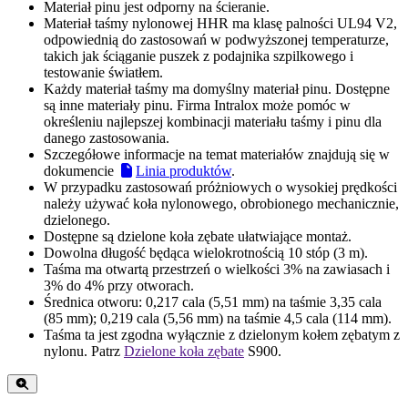
Materiał pinu jest odporny na ścieranie.
Materiał taśmy nylonowej HHR ma klasę palności UL94 V2,
odpowiednią do zastosowań w podwyższonej temperaturze,
takich jak ściąganie puszek z podajnika szpilkowego i
testowanie światłem.
Każdy materiał taśmy ma domyślny materiał pinu. Dostępne
są inne materiały pinu. Firma Intralox może pomóc w
określeniu najlepszej kombinacji materiału taśmy i pinu dla
danego zastosowania.
Szczegółowe informacje na temat materiałów znajdują się w
dokumencie
Linia produktów
.
W przypadku zastosowań próżniowych o wysokiej prędkości
należy używać koła nylonowego, obrobionego mechanicznie,
dzielonego.
Dostępne są dzielone koła zębate ułatwiające montaż.
Dowolna długość będąca wielokrotnością 10 stóp (3 m).
Taśma ma otwartą przestrzeń o wielkości 3% na zawiasach i
3% do 4% przy otworach.
Średnica otworu: 0,217 cala (5,51 mm) na taśmie 3,35 cala
(85 mm); 0,219 cala (5,56 mm) na taśmie 4,5 cala (114 mm).
Taśma ta jest zgodna wyłącznie z dzielonym kołem zębatym z
nylonu. Patrz
Dzielone koła zębate
S900.