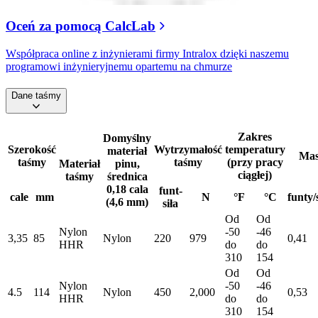
Oceń za pomocą CalcLab
Współpraca online z inżynierami firmy Intralox dzięki naszemu
programowi inżynieryjnemu opartemu na chmurze
Dane taśmy
Zakres
Domyślny
Szerokość
Wytrzymałość
temperatury
materiał
Mas
taśmy
taśmy
(przy pracy
Materiał
pinu,
ciągłej)
taśmy
średnica
0,18 cala
funt-
cale
mm
N
°F
°C
funty/
(4,6 mm)
siła
Od
Od
Nylon
-50
-46
3,35
85
Nylon
220
979
0,41
HHR
do
do
310
154
Od
Od
Nylon
-50
-46
4.5
114
Nylon
450
2,000
0,53
HHR
do
do
310
154