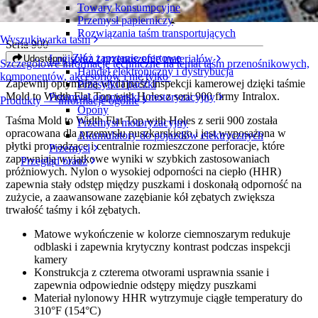
Towary konsumpcyjne
Mold to Width Flat Top z otworami
Przemysł papierniczy
Rozwiązania taśm transportujących
Wyszukiwarka taśm
Seria 900
Złóż zapytanie ofertowe
Logistyka i przenoszenie materiałów
Udostępnij
Szczegółowe informacje techniczne na temat taśm przenośnikowych,
Handel elektroniczny i dystrybucja
komponentów, akcesoriów i nie tylko
Zapewnij optymalną wydajność inspekcji kamerowej dzięki taśmie
Przesyłki i paczki
Mold to Width Flat Top with Holes z serii 900 firmy Intralox.
Przemysł oponiarski i motoryzacyjny
Produkty — informacje ogólne
Opony
Taśma Mold to Width Flat Top with Holes z serii 900 została
Przemysł motoryzacyjny
opracowana dla przemysłu puszkarskiego i jest wyposażona w
Akumulatory do pojazdów elektrycznych
płytki prowadzące i centralnie rozmieszczone perforacje, które
Przemysł
zapewniają wyjątkowe wyniki w szybkich zastosowaniach
Przegląd branż
próżniowych. Nylon o wysokiej odporności na ciepło (HHR)
zapewnia stały odstęp między puszkami i doskonałą odporność na
zużycie, a zaawansowane zazębianie kół zębatych zwiększa
trwałość taśmy i kół zębatych.
Matowe wykończenie w kolorze ciemnoszarym redukuje
odblaski i zapewnia krytyczny kontrast podczas inspekcji
kamery
Konstrukcja z czterema otworami usprawnia ssanie i
zapewnia odpowiednie odstępy między puszkami
Materiał nylonowy HHR wytrzymuje ciągłe temperatury do
310°F (154°C)