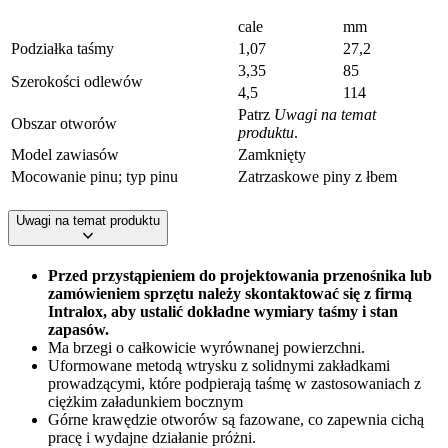
cale
mm
Podziałka taśmy
1,07
27,2
3,35
85
Szerokości odlewów
4,5
114
Patrz
Uwagi na temat
Obszar otworów
produktu
.
Model zawiasów
Zamknięty
Mocowanie pinu; typ pinu
Zatrzaskowe piny z łbem
Uwagi na temat produktu
Przed przystąpieniem do projektowania przenośnika lub
zamówieniem sprzętu należy skontaktować się z firmą
Intralox, aby ustalić dokładne wymiary taśmy i stan
zapasów.
Ma brzegi o całkowicie wyrównanej powierzchni.
Uformowane metodą wtrysku z solidnymi zakładkami
prowadzącymi, które podpierają taśmę w zastosowaniach z
ciężkim załadunkiem bocznym
Górne krawędzie otworów są fazowane, co zapewnia cichą
pracę i wydajne działanie próżni.