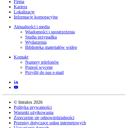
Firma
Kariera
Lokalizacje
Informacje korporacyjne
Aktualności i media
Wiadomości i spostrzeżenia
Studia przypadku
Wydarzenia
Biblioteka materiałów wideo
Kontakt
Numery telefonów
Poproś wycenę
Przyślij do nas e-mail
©
Intralox
2026
Polityka prywatności
Warunki użytkowania
Zrzeczenie się odpowiedzialności
Przepisy dotyczące usług internetowych
Ujawnianie danych