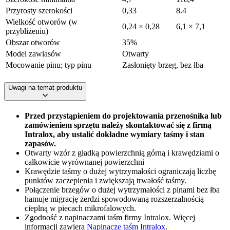
Przyrosty szerokości
0,33
8.4
Wielkość otworów (w
0,24 × 0,28
6,1 × 7,1
przybliżeniu)
Obszar otworów
35%
Model zawiasów
Otwarty
Mocowanie pinu; typ pinu
Zasłonięty brzeg, bez łba
Uwagi na temat produktu
Przed przystąpieniem do projektowania przenośnika lub
zamówieniem sprzętu należy skontaktować się z firmą
Intralox, aby ustalić dokładne wymiary taśmy i stan
zapasów.
Otwarty wzór z gładką powierzchnią górną i krawędziami o
całkowicie wyrównanej powierzchni
Krawędzie taśmy o dużej wytrzymałości ograniczają liczbę
punktów zaczepienia i zwiększają trwałość taśmy.
Połączenie brzegów o dużej wytrzymałości z pinami bez łba
hamuje migrację żerdzi spowodowaną rozszerzalnością
cieplną w piecach mikrofalowych.
Zgodność z napinaczami taśm firmy Intralox. Więcej
informacji zawiera
Napinacze taśm Intralox
.