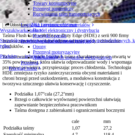
Towary konsumpcyjne
Flush Grid z brzegami Heavy-Duty Edge
Przemysł papierniczy
Rozwiązania taśm transportujących
Seria 900
Złóż zapytanie ofertowe
Logistyka i przenoszenie materiałów
Udostępnij
Handel elektroniczny i dystrybucja
Wyszukiwarka taśm
Taśma Flush Grid with Heavy-Duty Edge (HDE) z serii 900 firmy
Przesyłki i paczki
Szczegółowe informacje techniczne na temat taśm przenośnikowych, 
Intralox zapewnia wydajne odprowadzanie wody i chłodzenie
Przemysł oponiarski i motoryzacyjny
tylko
produktów.
Opony
Przemysł motoryzacyjny
Produkty — informacje ogólne
Ta stosowana w wielu branżach taśma charakteryzuje się otwartą w
Akumulatory do pojazdów elektrycznych
35% powierzchnią, która ułatwia odprowadzanie wody i wspomaga
Przemysł
przepływ powietrza, przyspieszając proces chłodzenia. Technologia
Przegląd branż
HDE zmniejsza ryzyko zanieczyszczenia obcymi materiałami i
chroni brzegi przed uszkodzeniem, a modułowa konstrukcja z
tworzywa sztucznego ułatwia konserwację i czyszczenie.
Podziałka 1,07°cala (27,2°mm)
Brzegi o całkowicie wyrównanej powierzchni ułatwiają
zapewnianie bezpieczeństwa pracownikom
Taśma dostępna z zabierakami i ograniczeniami bocznymi
cale
mm
Podziałka taśmy
1,07
27,2
Szerokość minimalna
4,7
118,4