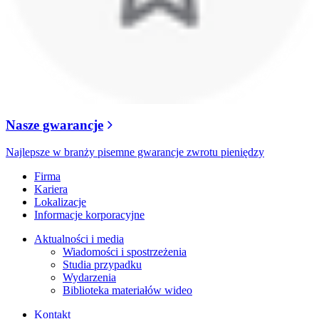
Nasze gwarancje
Najlepsze w branży pisemne gwarancje zwrotu pieniędzy
Firma
Kariera
Lokalizacje
Informacje korporacyjne
Aktualności i media
Wiadomości i spostrzeżenia
Studia przypadku
Wydarzenia
Biblioteka materiałów wideo
Kontakt