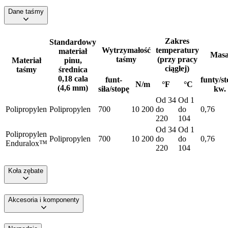
Dane taśmy
Zakres
Standardowy
Wytrzymałość
temperatury
materiał
Masa
taśmy
(przy pracy
Materiał
pinu,
ciągłej)
taśmy
średnica
0,18 cala
funt-
funty/s
N/m
°F
°C
(4,6 mm)
siła/stopę
kw.
Od 34
Od 1
Polipropylen
Polipropylen
700
10 200
do
do
0,76
220
104
Od 34
Od 1
Polipropylen
Polipropylen
700
10 200
do
do
0,76
Enduralox™
220
104
Koła zębate
Akcesoria i komponenty