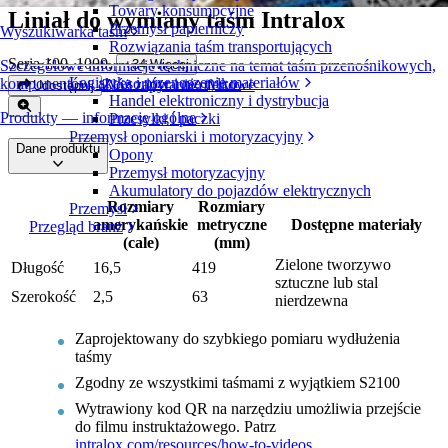
Towary konsumpcyjne
Liniał do wymiany taśm Intralox
Przemysł papierniczy
Wyszukiwarka taśm
Rozwiązania taśm transportujących
Seria 100, 1000
,
+
34
Więcej
Szczegółowe informacje techniczne na temat taśm przenośnikowych,
Logistyka i przenoszenie materiałów
komponentów, akcesoriów i nie tylko
Złóż zapytanie ofertowe
Udostępnij
Handel elektroniczny i dystrybucja
Produkty — informacje ogólne
Przesyłki i paczki
Przemysł oponiarski i motoryzacyjny
Dane produktu
Opony
Przemysł motoryzacyjny
Akumulatory do pojazdów elektrycznych
Rozmiary
Rozmiary
Przemysł
amerykańskie
metryczne
Dostępne materiały
Przegląd branż
(cale)
(mm)
Zielone tworzywo
Długość
16,5
419
sztuczne lub stal
Szerokość
2,5
63
nierdzewna
Zaprojektowany do szybkiego pomiaru wydłużenia
taśmy
Zgodny ze wszystkimi taśmami z wyjątkiem S2100
Wytrawiony kod QR na narzędziu umożliwia przejście
do filmu instruktażowego. Patrz
intralox.com/resources/how-to-videos
.