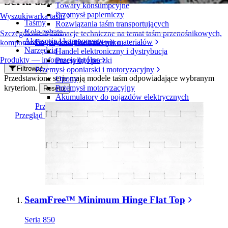
Seria 850
Towary konsumpcyjne
Przemysł papierniczy
Wyszukiwarka taśm
Taśmy
Rozwiązania taśm transportujących
Koła zębate
Szczegółowe informacje techniczne na temat taśm przenośnikowych,
Akcesoria i komponenty
Logistyka i przenoszenie materiałów
komponentów, akcesoriów i nie tylko
Narzędzia
Handel elektroniczny i dystrybucja
Produkty — informacje ogólne
Przesyłki i paczki
Filtrować
Przemysł oponiarski i motoryzacyjny
Przedstawione serie mają modele taśm odpowiadające wybranym
Opony
kryteriom.
Przemysł motoryzacyjny
Resetuj
Akumulatory do pojazdów elektrycznych
Przemysł
Przegląd branż
SeamFree™ Minimum Hinge Flat Top
Seria 850