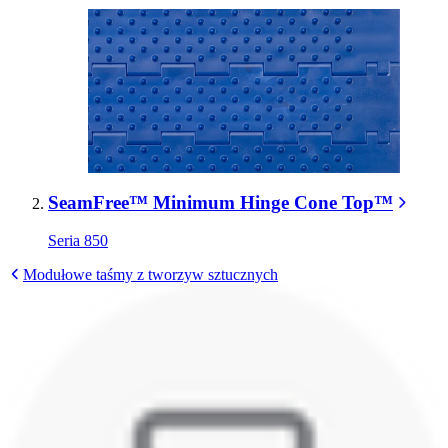
SeamFree™ Minimum Hinge Cone Top™
Seria 850
Modułowe taśmy z tworzyw sztucznych