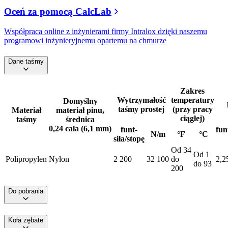
Oceń za pomocą CalcLab
Współpraca online z inżynierami firmy Intralox dzięki naszemu
programowi inżynieryjnemu opartemu na chmurze
Dane taśmy
Zakres
Wytrzymałość
temperatury
Domyślny
taśmy prostej
(przy pracy
Materiał
materiał pinu,
ciągłej)
taśmy
średnica
0,24 cala (6,1 mm)
funt-
fun
N/m
°F
°C
siła/stopę
Od 34
Od 1
Polipropylen
Nylon
2 200
32 100
do
2,2
do 93
200
Do pobrania
Koła zębate