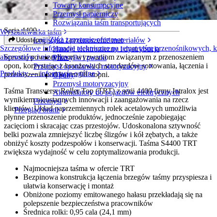
Towary konsumpcyjne
Transverse Roller Top™ (TRT™)
Przemysł papierniczy
Rozwiązania taśm transportujących
Seria 4400
Wyszukiwarka taśm
Złóż zapytanie ofertowe
Logistyka i przenoszenie materiałów
Udostępnij
Szczegółowe informacje techniczne na temat taśm przenośnikowych,
Handel elektroniczny i dystrybucja
Sprostaj powszechnym wyzwaniom związanym z przenoszeniem
akcesoriów i nie tylko
Przesyłki i paczki
opon, korzystając z branżowych standardów sortowania, łączenia i
Przemysł oponiarski i motoryzacyjny
Produkty — informacje ogólne
przenoszenia pod kątem 90 stopni.
Opony
Przemysł motoryzacyjny
Taśma Transverse Roller Top (TRT) z serii 4400 firmy Intralox jest
Akumulatory do pojazdów elektrycznych
wynikiem nieustannych innowacji i zaangażowania na rzecz
Przemysł
klientów. Układ naprzemiennych rolek acetalowych umożliwia
Przegląd branż
płynne przenoszenie produktów, jednocześnie zapobiegając
zacięciom i skracając czas przestojów. Udoskonalona sztywność
belki pozwala zmniejszyć liczbę ślizgów i kół zębatych, a także
obniżyć koszty podzespołów i konserwacji. Taśma S4400 TRT
zwiększa wydajność w celu zoptymalizowania produkcji.
Najmocniejsza taśma w ofercie TRT
Bezpinowa konstrukcja łączenia brzegów taśmy przyspiesza i
ułatwia konserwację i montaż
Obniżone poziomy emitowanego hałasu przekładają się na
polepszenie bezpieczeństwa pracowników
Średnica rolki: 0,95 cala (24,1 mm)