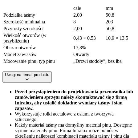
cale
mm
Podziałka taśmy
2,00
50,8
Szerokość minimalna
8
203
Przyrosty szerokości
2,00
50,8
Wielkość otworów (w
0,43 × 0,53
10,9 × 13,5
przybliżeniu)
Obszar otworów
17,8%
Model zawiasów
Otwarty
Mocowanie pinu; typ pinu
„Drzwi stodoły”, bez łba
Uwagi na temat produktu
Przed przystąpieniem do projektowania przenośnika lub
zamówieniem sprzętu należy skontaktować się z firmą
Intralox, aby ustalić dokładne wymiary taśmy i stan
zapasów.
Wykorzystuje rolki acetalowe z osiami z tworzywa
sztucznego.
Każdy materiał taśmy ma domyślny materiał pinu. Dostępne
są inne materiały pinu. Firma Intralox może pomóc w
określeniu najlepszej kombinacji materiału taśmy i pinu dla