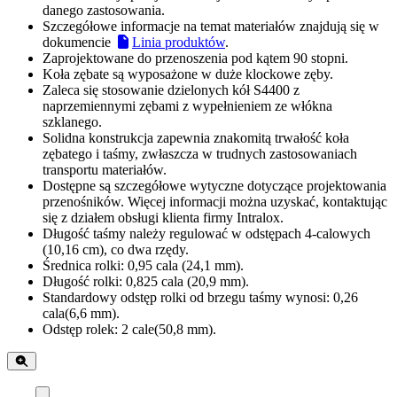
danego zastosowania.
Szczegółowe informacje na temat materiałów znajdują się w
dokumencie
Linia produktów
.
Zaprojektowane do przenoszenia pod kątem 90 stopni.
Koła zębate są wyposażone w duże klockowe zęby.
Zaleca się stosowanie dzielonych kół S4400 z
naprzemiennymi zębami z wypełnieniem ze włókna
szklanego.
Solidna konstrukcja zapewnia znakomitą trwałość koła
zębatego i taśmy, zwłaszcza w trudnych zastosowaniach
transportu materiałów.
Dostępne są szczegółowe wytyczne dotyczące projektowania
przenośników. Więcej informacji można uzyskać, kontaktując
się z działem obsługi klienta firmy Intralox.
Długość taśmy należy regulować w odstępach 4-calowych
(10,16 cm), co dwa rzędy.
Średnica rolki: 0,95 cala (24,1 mm).
Długość rolki: 0,825 cala (20,9 mm).
Standardowy odstęp rolki od brzegu taśmy wynosi: 0,26
cala(6,6 mm).
Odstęp rolek: 2 cale(50,8 mm).