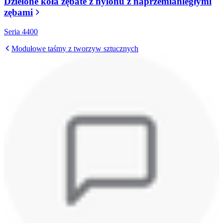
Dzielone koła zębate z nylonu z naprzemianległymi
zębami
Seria 4400
Modułowe taśmy z tworzyw sztucznych