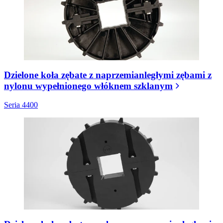
Dzielone koła zębate z naprzemianległymi zębami z
nylonu wypełnionego włóknem szklanym
Seria 4400