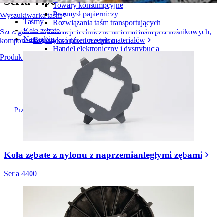
Seria 4400
Towary konsumpcyjne
Przemysł papierniczy
Wyszukiwarka taśm
Taśmy
Rozwiązania taśm transportujących
Koła zębate
Szczegółowe informacje techniczne na temat taśm przenośnikowych,
Narzędzia
Logistyka i przenoszenie materiałów
komponentów, akcesoriów i nie tylko
Handel elektroniczny i dystrybucja
Produkty — informacje ogólne
Przesyłki i paczki
Przemysł oponiarski i motoryzacyjny
Opony
Przemysł motoryzacyjny
Akumulatory do pojazdów elektrycznych
Przemysł
Przegląd branż
Koła zębate z nylonu z naprzemianległymi zębami
Seria 4400