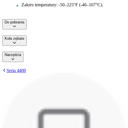
Zakres temperatury: -50–225°F (-46–107°C).
Do pobrania
Koła zębate
Narzędzia
Seria 4400