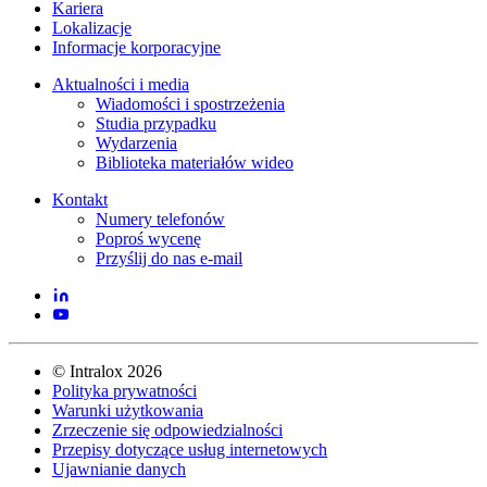
Kariera
Lokalizacje
Informacje korporacyjne
Aktualności i media
Wiadomości i spostrzeżenia
Studia przypadku
Wydarzenia
Biblioteka materiałów wideo
Kontakt
Numery telefonów
Poproś wycenę
Przyślij do nas e-mail
©
Intralox
2026
Polityka prywatności
Warunki użytkowania
Zrzeczenie się odpowiedzialności
Przepisy dotyczące usług internetowych
Ujawnianie danych