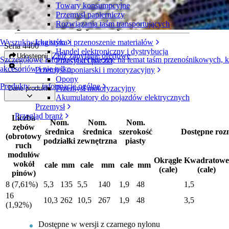
Towary konsumpcyjne
Dzielone koła zębate z nylonu z
Przemysł papierniczy
naprzemianległymi zębami
Rozwiązania taśm transportujących
Logistyka i przenoszenie materiałów
Wyszukiwarka taśm
Seria 4400
Handel elektroniczny i dystrybucja
Złóż zapytanie ofertowe
Udostępnij
Szczegółowe informacje techniczne na temat taśm przenośnikowych,
Przesyłki i paczki
akcesoriów i nie tylko
Przemysł oponiarski i motoryzacyjny
Opony
Produkty — informacje ogólne
Przemysł motoryzacyjny
Dane produktu
Akumulatory do pojazdów elektrycznych
Przemysł
Przegląd branż
Liczba
Nom.
Nom.
Nom.
zębów
średnica
średnica
szerokość
Dostępne roz
(obrotowy
podziałki
zewnętrzna
piasty
ruch
modułów
Okrągłe
Kwadratowe
wokół
cale
mm
cale
mm
cale
mm
(cale)
(cale)
pinów)
8 (7,61%)
5,3
135
5,5
140
1,9
48
1,5
16
10,3
262
10,5
267
1,9
48
3,5
(1,92%)
Dostępne w wersji z czarnego nylonu