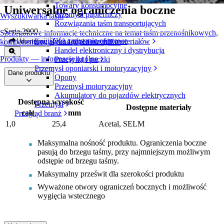
Towary konsumpcyjne
Uniwersalne ograniczenia boczne
Przemysł papierniczy
Wyszukiwarka taśm
Rozwiązania taśm transportujących
Seria 2900
Szczegółowe informacje techniczne na temat taśm przenośnikowych,
Złóż zapytanie ofertowe
Logistyka i przenoszenie materiałów
Udostępnij
komponentów, akcesoriów i nie tylko
Handel elektroniczny i dystrybucja
Produkty — informacje ogólne
Przesyłki i paczki
Przemysł oponiarski i motoryzacyjny
Dane produktu
Opony
Przemysł motoryzacyjny
Akumulatory do pojazdów elektrycznych
Dostępna wysokość
Przemysł
Dostępne materiały
cale
mm
Przegląd branż
1,0
25,4
Acetal, SELM
Maksymalna nośność produktu. Ograniczenia boczne
pasują do brzegu taśmy, przy najmniejszym możliwym
odstępie od brzegu taśmy.
Maksymalny prześwit dla szerokości produktu
Wyważone otwory ograniczeń bocznych i możliwość
wygięcia wstecznego