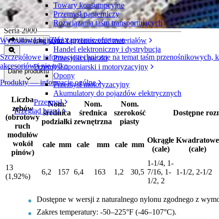
Towary konsumpcyjne
Koła zębate z nylonu
Przemysł papierniczy
Rozwiązania taśm transportujących
Seria 2900
Złóż zapytanie ofertowe
Logistyka i przenoszenie materiałów
Wyszukiwarka taśm
Udostępnij
Handel elektroniczny i dystrybucja
Szczegółowe informacje techniczne na temat taśm przenośnikowych,
Przesyłki i paczki
akcesoriów i nie tylko
Przemysł oponiarski i motoryzacyjny
Dane produktu
Opony
Produkty — informacje ogólne
Przemysł motoryzacyjny
Akumulatory do pojazdów elektrycznych
Liczba
Przemysł
Nom.
Nom.
Nom.
zębów
Przegląd branż
średnica
średnica
szerokość
Dostępne roz
(obrotowy
podziałki
zewnętrzna
piasty
ruch
modułów
Okrągłe
Kwadratowe
wokół
cale
mm
cale
mm
cale
mm
(cale)
(cale)
pinów)
1-1/4, 1-
13
6,2
157
6,4
163
1,2
30,5
7/16, 1-
1-1/2, 2-1/2
(1,92%)
1/2, 2
Dostępne w wersji z naturalnego nylonu zgodnego z wy
Zakres temperatury: -50–225°F (-46–107°C).