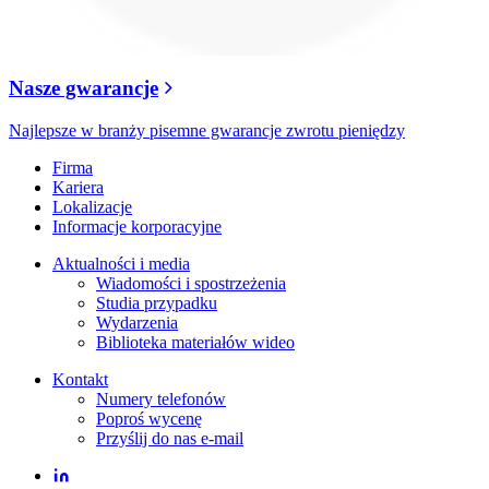
Nasze gwarancje
Najlepsze w branży pisemne gwarancje zwrotu pieniędzy
Firma
Kariera
Lokalizacje
Informacje korporacyjne
Aktualności i media
Wiadomości i spostrzeżenia
Studia przypadku
Wydarzenia
Biblioteka materiałów wideo
Kontakt
Numery telefonów
Poproś wycenę
Przyślij do nas e-mail