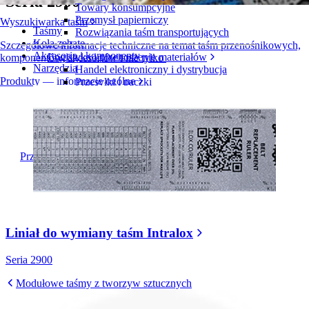
Seria 2900
Towary konsumpcyjne
Przemysł papierniczy
Wyszukiwarka taśm
Taśmy
Rozwiązania taśm transportujących
Koła zębate
Szczegółowe informacje techniczne na temat taśm przenośnikowych,
Akcesoria i komponenty
Logistyka i przenoszenie materiałów
komponentów, akcesoriów i nie tylko
Narzędzia
Handel elektroniczny i dystrybucja
Produkty — informacje ogólne
Przesyłki i paczki
Przemysł oponiarski i motoryzacyjny
Opony
Przemysł motoryzacyjny
Akumulatory do pojazdów elektrycznych
Przemysł
Przegląd branż
Liniał do wymiany taśm Intralox
Seria 2900
Modułowe taśmy z tworzyw sztucznych