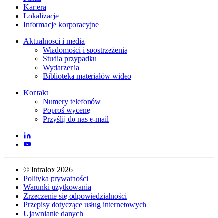
Kariera
Lokalizacje
Informacje korporacyjne
Aktualności i media
Wiadomości i spostrzeżenia
Studia przypadku
Wydarzenia
Biblioteka materiałów wideo
Kontakt
Numery telefonów
Poproś wycenę
Przyślij do nas e-mail
©
Intralox
2026
Polityka prywatności
Warunki użytkowania
Zrzeczenie się odpowiedzialności
Przepisy dotyczące usług internetowych
Ujawnianie danych