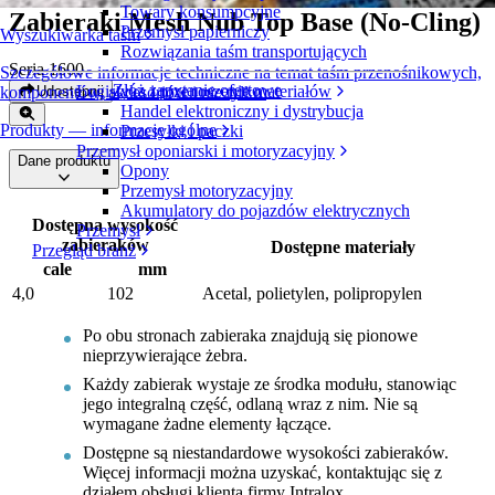
Towary konsumpcyjne
Zabieraki Mesh Nub Top Base (No-Cling)
Przemysł papierniczy
Wyszukiwarka taśm
Rozwiązania taśm transportujących
Seria 1600
Szczegółowe informacje techniczne na temat taśm przenośnikowych,
Złóż zapytanie ofertowe
Logistyka i przenoszenie materiałów
Udostępnij
komponentów, akcesoriów i nie tylko
Handel elektroniczny i dystrybucja
Produkty — informacje ogólne
Przesyłki i paczki
Przemysł oponiarski i motoryzacyjny
Dane produktu
Opony
Przemysł motoryzacyjny
Akumulatory do pojazdów elektrycznych
Dostępna wysokość
Przemysł
zabieraków
Dostępne materiały
Przegląd branż
cale
mm
4,0
102
Acetal, polietylen, polipropylen
Po obu stronach zabieraka znajdują się pionowe
nieprzywierające żebra.
Każdy zabierak wystaje ze środka modułu, stanowiąc
jego integralną część, odlaną wraz z nim. Nie są
wymagane żadne elementy łączące.
Dostępne są niestandardowe wysokości zabieraków.
Więcej informacji można uzyskać, kontaktując się z
działem obsługi klienta firmy Intralox.