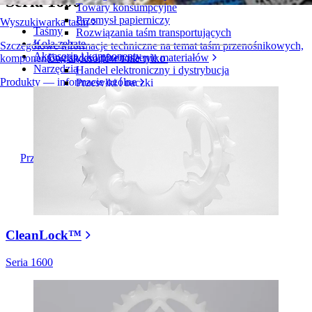
Seria 1600
Towary konsumpcyjne
Przemysł papierniczy
Wyszukiwarka taśm
Taśmy
Rozwiązania taśm transportujących
Koła zębate
Szczegółowe informacje techniczne na temat taśm przenośnikowych,
Akcesoria i komponenty
Logistyka i przenoszenie materiałów
komponentów, akcesoriów i nie tylko
Narzędzia
Handel elektroniczny i dystrybucja
Produkty — informacje ogólne
Przesyłki i paczki
Przemysł oponiarski i motoryzacyjny
Opony
Przemysł motoryzacyjny
Akumulatory do pojazdów elektrycznych
Przemysł
Przegląd branż
CleanLock™
Seria 1600