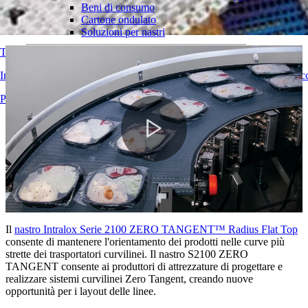
Soluzione di trasporto curvilinea Zero
Beni di consumo
Tangent
Cartone ondulato
Soluzioni per nastri
Trova nastro
Logistica e movimentazione dei materiali
E-commerce e distribuzione
Informazioni tecniche dettagliate su nastri trasportatori, componenti, ac
Posta e pacchi
Pneumatici e industria automobilistica
Panoramica dei prodotti
Pneumatici
Industria automobilistica
Batterie EV
Industriale
Play
Panoramica dei settori
Video
Il
nastro Intralox Serie 2100 ZERO TANGENT™ Radius Flat Top
consente di mantenere l'orientamento dei prodotti nelle curve più
strette dei trasportatori curvilinei. Il nastro S2100 ZERO
TANGENT consente ai produttori di attrezzature di progettare e
realizzare sistemi curvilinei Zero Tangent, creando nuove
opportunità per i layout delle linee.