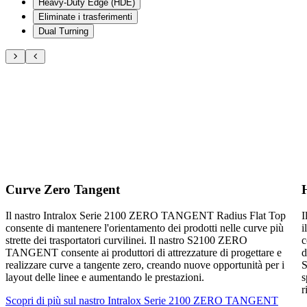
Heavy-Duty Edge (HDE)
Eliminate i trasferimenti
Dual Turning
Curve Zero Tangent
Il nastro Intralox Serie 2100 ZERO TANGENT Radius Flat Top
I
consente di mantenere l'orientamento dei prodotti nelle curve più
i
strette dei trasportatori curvilinei. Il nastro S2100 ZERO
c
TANGENT consente ai produttori di attrezzature di progettare e
d
realizzare curve a tangente zero, creando nuove opportunità per i
S
layout delle linee e aumentando le prestazioni.
s
r
Scopri di più sul nastro Intralox Serie 2100 ZERO TANGENT