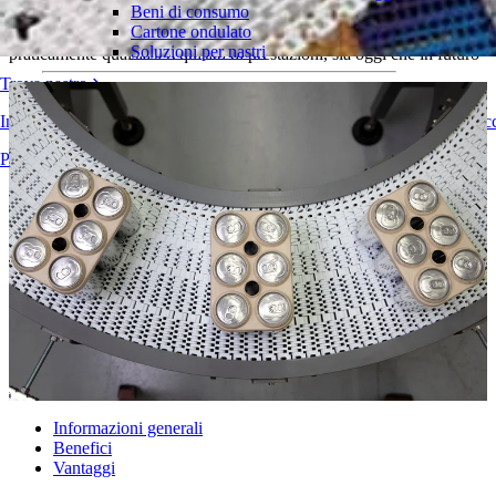
Beni di consumo
Cartone ondulato
La gamma completa di nastri curvilinei Intralox soddisfa
Soluzioni per nastri
praticamente qualsiasi requisito di prestazioni, sia oggi che in futuro
Trova nastro
Logistica e movimentazione dei materiali
E-commerce e distribuzione
Informazioni tecniche dettagliate su nastri trasportatori, componenti, ac
Posta e pacchi
Pneumatici e industria automobilistica
Panoramica dei prodotti
Pneumatici
Industria automobilistica
Batterie EV
Industriale
Panoramica dei settori
Informazioni generali
Benefici
Vantaggi