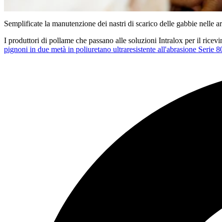
Semplificate la manutenzione dei nastri di scarico delle gabbie nelle ar
I produttori di pollame che passano alle soluzioni Intralox per il ric
pignoni in due metà in poliuretano ultraresistente all'abrasione Serie 8