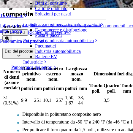
Beni di consumo
Pignoni in due metà in poliuretano
Cartone ondulato
composito
Soluzioni per nastri
Trova nastro
Logistica e movimentazione dei materiali
Informazioni tecniche dettagliate su nastri trasportatori, componenti, ac
Serie 4000
E-commerce e distribuzione
altro ancora
Richiedi un preventivo
Condividi
Posta e pacchi
Pneumatici e industria automobilistica
Panoramica dei prodotti
Pneumatici
Industria automobilistica
Dati del prodotto
Batterie EV
Industriale
Panoramica dei settori
Diametro
Diametro
Larghezza
Numero
primitivo
esterno
mozzo
Dimensioni fori disp
di denti
nom.
nom.
nom.
(azione
Tondo
Quadro
Tond
cordale)
pollici
mm
pollici
mm
pollici
mm
poll.
poll.
mm
31
1,50,
38,
9,9
251
10,1
257
3,5
(0,51%)
1,67
44
Disponibile in poliuretano composito nero
Intervallo di temperatura: da -50 °F a 240 °F (da -46 °C a 
Per praticare il foro quadro da 2,5 poll., utilizzare un adatta